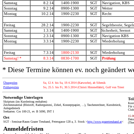
Samstag
8.2.14
1400-1900
SGT
Navigation, KBS
Sonntag
9.2.14
0900-1300
SGT
Wetter
Montag
10.2.14
1900-2230
SGT
Recht
Freitag
28.2.14
1900-2230
SGT
Segeltheorie, Sege
Samstag
1.3.14
1400-1900
SGT
Sicherheit, Seenot
Sonntag
2.3.14
0900-1300
SGT
Navigation KBS
Montag
3.3.14
1900-2230
SGT
Wiederholung
Freitag
7.3.14
1800-2130
SGT
Wiederholung
Samstag! *
8.3.14
0830-1700
SGT
Prüfung
* Diese Termine können ev. noch geändert w
Übungstörn
Sa, 12.4. bis Sa, 19.4.2014 (Karwoche), ab Sibenik
Prüfungstörn
So, 25.5. bis Fr, 30.5.2014 (Christi Himmelfahrt
), Golf von Triest
Notwendige Unterlagen
Tei
Skriptum (im Kursbeitrag enthalten)
Kost
Zeichenmaterial (Bleistift, Radiergummi, Zirkel, Konzeptpapier, ...), Taschenrechner, Kursdreieck,
Für 
Anlegedreieck
Club
Seekarten: Cro 100-21, ev. B 5090, INT 1
15.0
Ort
Datu
SGT - Seminar-Raum Grazer Treuhand, Petersgasse 128 a, 3. Stock >
http://www.grazertreuhand.at
<
(The
Anmeldefristen