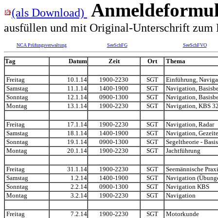
Anmeldeformul
(als Download)
ausfüllen und mit Original-Unterschrift zum
NCA Prüfungsverwaltung
SeeSchFG
SeeSchFVO
Tag
Datum
Zeit
Ort
Thema
Freitag
10.1.14
1900-2230
SGT
Einführung, Naviga
Samstag
11.1.14
1400-1900
SGT
Navigation, Basisbe
Sonntag
12.1.14
0900-1300
SGT
Navigation, Basisbe
Montag
13.1.14
1900-2230
SGT
Navigation, KBS 32
Freitag
17.1.14
1900-2230
SGT
Navigation, Radar
Samstag
18.1.14
1400-1900
SGT
Navigation, Gezeit
Sonntag
19.1.14
0900-1300
SGT
Segeltheorie - Basis
Montag
20.1.14
1900-2230
SGT
Jachtführung
Freitag
31.1.14
1900-2230
SGT
Seemännische Praxi
Samstag
1.2.14
1400-1900
SGT
Navigation (Übunge
Sonntag
2.2.14
0900-1300
SGT
Navigation KBS
Montag
3.2.14
1900-2230
SGT
Navigation
Freitag
7.2.14
1900-2230
SGT
Motorkunde