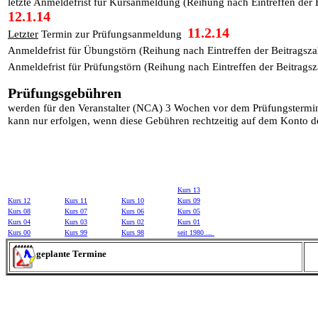
letzte Anmeldefrist für Kursanmeldung (Reihung nach Eintreffen der
12.1.14
11.2.14
Letzter
Termin zur Prüfungsanmeldung
Anmeldefrist für Übungstörn (Reihung nach Eintreffen der Beitrags
Anmeldefrist für Prüfungstörn (Reihung nach Eintreffen der Beitrag
Prüfungsgebühren
werden für den Veranstalter (NCA) 3 Wochen vor dem Prüfungstermin
kann nur erfolgen, wenn diese Gebühren rechtzeitig auf dem Konto 
Kurs 13
Kurs 12
Kurs 11
Kurs 10
Kurs 09
Kurs 08
Kurs 07
Kurs 06
Kurs 05
Kurs 04
Kurs 03
Kurs 02
Kurs 01
Kurs 00
Kurs 99
Kurs 98
seit 1980 ...
geplante Termine