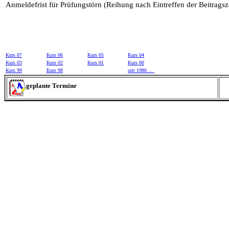
Anmeldefrist für Prüfungstörn (Reihung nach Eintreffen der Beitrag
Kurs 07
Kurs 06
Kurs 05
Kurs 04
Kurs 03
Kurs 02
Kurs 01
Kurs 00
Kurs 99
Kurs 98
seit 1980 ...
geplante Termine