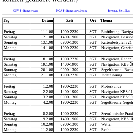
ÖSV Prüfungswesen
NCA Prüfungsverwaltung
Internat. Zertifikat
Tag
Datum
Zeit
Ort
Thema
Freitag
11.1.08
1900-2230
SGT
Einführung, Naviga
Samstag
12.1.08
1400-1900
SGT
Navigation, Basisbe
Sonntag
13.1.08
0900-1300
SGT
Kartenbeispiel 321
Montag
14.1.08
1900-2230
SGT
Navigation, Gezeit
Freitag
18.1.08
1900-2230
SGT
Navigation, Radar
Samstag
19.1.08
1400-1900
SGT
Navigation, KBS Ü
Sonntag
20.1.08
0900-1300
SGT
Segeltheorie - Basis
Montag
21.1.08
1900-2230
SGT
Jachtführung
Freitag
1.2.08
1900-2230
SGT
Motorkunde
Samstag
2.2.08
1400-1900
SGT
Navigation KBS 91
Sonntag
3.2.08
0900-1300
SGT
Navigation KBS 90
Montag
4.2.08
1900-2230
SGT
Segeltheorie, Sege
Freitag
8.2.08
1900-2230
SGT
Seemännische Praxi
Samstag
9.2.08
1400-1900
SGT
Navigation, KBS Ü
Sonntag
10.2.08
0900-1300
SGT
Wetter
Montag
11.2.08
1900-2230
SGT
Recht