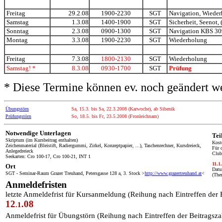
Freitag
29.2.08
1900-2230
SGT
Navigation, Wiede
Samstag
1.3.08
1400-1900
SGT
Sicherheit, Seenot,
Sonntag
2.3.08
0900-1300
SGT
Navigation KBS 30
Montag
3.3.08
1900-2230
SGT
Wiederholung
Freitag
7.3.08
1800-2130
SGT
Wiederholung
Samstag! *
8.3.08
0930-1700
SGT
Prüfung
* Diese Termine können ev. noch geändert w
Übungstörn
Sa, 15.3. bis Sa, 22.3.2008 (Karwoche), ab Sibenik
Prüfungstörn
So, 18.5. bis Fr, 23.5.2008 (Fronleichnam)
Notwendige Unterlagen
Tei
Skriptum (im Kursbeitrag enthalten)
Kost
Zeichenmaterial (Bleistift, Radiergummi, Zirkel, Konzeptpapier, ...), Taschenrechner, Kursdreieck,
Für 
Anlegedreieck
Club
Seekarten: Cro 100-17, Cro 100-21, INT 1
11.1
Ort
Datu
SGT - Seminar-Raum Grazer Treuhand, Petersgasse 128 a, 3. Stock >
http://www.grazertreuhand.at
<
(The
Anmeldefristen
letzte Anmeldefrist für Kursanmeldung (Reihung nach Eintreffen der
1
2
.08
.1
Anmeldefrist für Übungstörn (Reihung nach Eintreffen der Beitrags