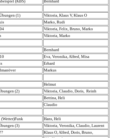
nbeispiel (KBS)
Bernhard
 Übungen (1)
Viktoria, Klaus V, Klaus O
xis
Marko, Rudi
904
Viktoria, Felix, Bruno, Marko
n
Viktoria, Marko
Bernhard
910
Eva, Veronika, Alfred, Misa
is
Erhard
elmanöver
Markus
Helmut
Übungen (2)
Viktoria, Claudio, Doris, Reinh
Bettina, Heli
Claudio
, (Wetter)Funk
Hans, Heli
Übungen (3)
Viktoria, Veronika, Claudio, Laurent
??
Klaus O, Alfred, Doris, Bruno,