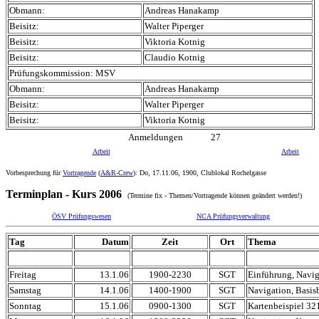
Obmann:
Andreas Hanakamp
Beisitz:
Walter Piperger
Beisitz:
Viktoria Kotnig
Beisitz:
Claudio Kotnig
Prüfungskommission: MSV
Obmann:
Andreas Hanakamp
Beisitz:
Walter Piperger
Beisitz:
Viktoria Kotnig
Anmeldungen
27
Arbeit
Arbeit
Vorbesprechung für
Vortragende
(
A&R-Crew
): Do, 17.11.06, 1900, Clublokal Rochelgasse
Terminplan - Kurs 2006
(Termine fix - Themen/Vortragende können geändert werden!)
ÖSV Prüfungswesen
NCA Prüfungsverwaltung
Tag
Datum
Zeit
Ort
Thema
Freitag
13.1.06
1900-2230
SGT
Einführung, Navig
Samstag
14.1.06
1400-1900
SGT
Navigation, Basis
Sonntag
15.1.06
0900-1300
SGT
Kartenbeispiel 32