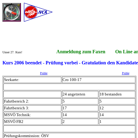
Anmeldung zum Faxen On Line an
Unser 27. Kurs!
Kurs 2006 beendet - Prüfung vorbei - Gratulation den Kandidat
Prüfer
Prüfer
Seekarte:
Cro 100-17
24 angetreten
18 bestanden
Fahrtbereich 2:
5
5
Fahrtbereich 3:
17
12
MSVÖ Technik:
14
14
MSVÖ FB2
2
1
Prüfungskommission: ÖSV