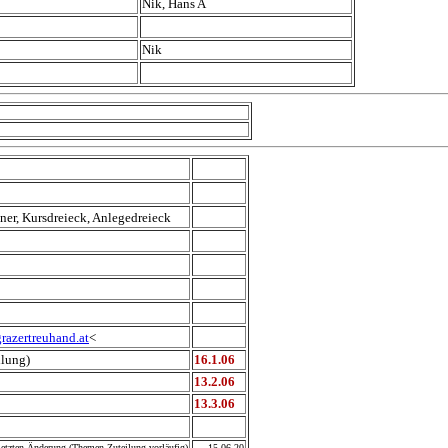
Nik, Hans A
Nik
hner, Kursdreieck, Anlegedreieck
razertreuhand.at
<
hlung)
16.1.06
13.2.06
13.3.06
etzten Änderung (Themen-Zuteilung vorläufig)
15.06.20