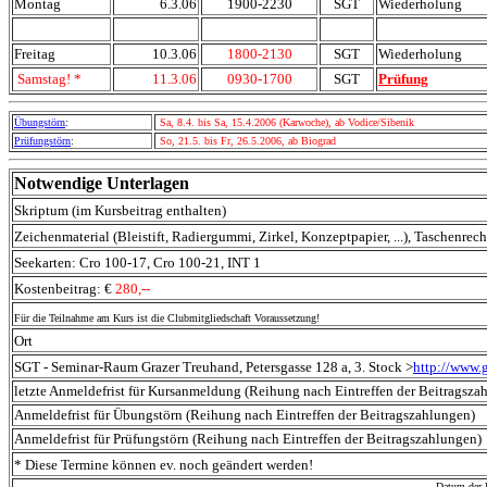
Montag
6.3.06
1900-2230
SGT
Wiederholung
Freitag
10.3.06
1800-2130
SGT
Wiederholung
Samstag! *
11.3.06
0930-1700
SGT
Prüfung
Übungstörn
:
Sa, 8.4. bis Sa, 15.4.2006 (Karwoche), ab Vodice/Sibenik
Prüfungstörn
:
So, 21.5. bis Fr, 26.5.2006,
ab Biograd
Notwendige Unterlagen
Skriptum (im Kursbeitrag enthalten)
Zeichenmaterial (Bleistift, Radiergummi, Zirkel, Konzeptpapier, ...), Taschenrec
Seekarten: Cro 100-17, Cro 100-21, INT 1
Kostenbeitrag: €
280,--
Für die Teilnahme am Kurs ist die Clubmitgliedschaft Voraussetzung!
Ort
SGT - Seminar-Raum Grazer Treuhand, Petersgasse 128 a, 3. Stock >
http://www.g
letzte Anmeldefrist für Kursanmeldung (Reihung nach Eintreffen der Beitragsza
Anmeldefrist für Übungstörn (Reihung nach Eintreffen der Beitragszahlungen)
Anmeldefrist für Prüfungstörn (Reihung nach Eintreffen der Beitragszahlungen)
* Diese Termine können ev. noch geändert werden!
Datum der l