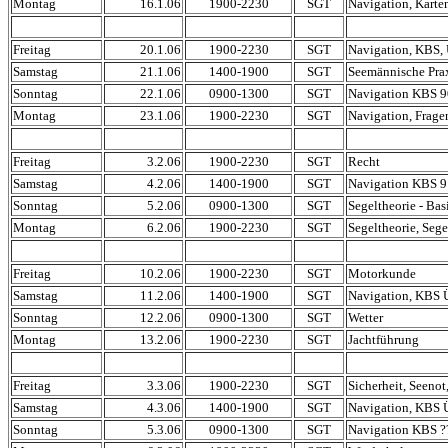
Montag
16.1.06
1900-2230
SGT
Navigation, Karte
Freitag
20.1.06
1900-2230
SGT
Navigation, KBS,
Samstag
21.1.06
1400-1900
SGT
Seemännische Pra
Sonntag
22.1.06
0900-1300
SGT
Navigation KBS 
Montag
23.1.06
1900-2230
SGT
Navigation, Frage
Freitag
3.2.06
1900-2230
SGT
Recht
Samstag
4.2.06
1400-1900
SGT
Navigation KBS 
Sonntag
5.2.06
0900-1300
SGT
Segeltheorie - Bas
Montag
6.2.06
1900-2230
SGT
Segeltheorie, Seg
Freitag
10.2.06
1900-2230
SGT
Motorkunde
Samstag
11.2.06
1400-1900
SGT
Navigation, KBS 
Sonntag
12.2.06
0900-1300
SGT
Wetter
Montag
13.2.06
1900-2230
SGT
Jachtführung
Freitag
3.3.06
1900-2230
SGT
Sicherheit, Seenot
Samstag
4.3.06
1400-1900
SGT
Navigation, KBS 
Sonntag
5.3.06
0900-1300
SGT
Navigation KBS ?