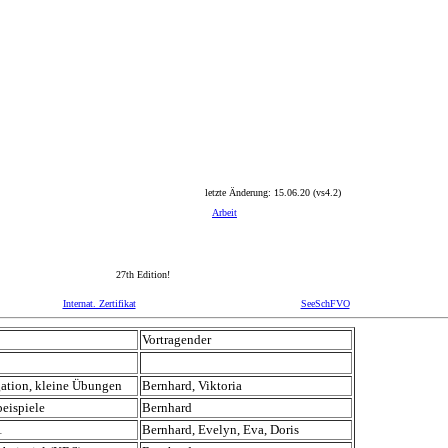
letzte Änderung:
15.06.20
(vs4.2)
Arbeit
27th Edition!
Internat. Zertifikat
SeeSchFVO
Vortragender
ation, kleine Übungen
Bernhard, Viktoria
beispiele
Bernhard
1
Bernhard, Evelyn, Eva, Doris