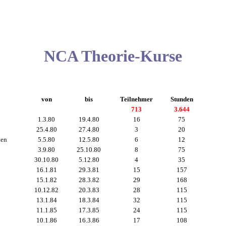
NCA Theorie-Kurse
von
bis
Teilnehmer
Stunden
713
3.644
1.3.80
19.4.80
16
75
25.4.80
27.4.80
3
20
ien
5.5.80
12.5.80
6
12
3.9.80
25.10.80
8
75
30.10.80
5.12.80
4
35
16.1.81
29.3.81
15
157
15.1.82
28.3.82
29
168
10.12.82
20.3.83
28
115
13.1.84
18.3.84
32
115
11.1.85
17.3.85
24
115
10.1.86
16.3.86
17
108