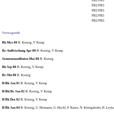
FB2/FB3
FB2/FB3
FB2/FB3
FB2/FB3
FB2/FB3
Vortragende
Bk Mrz 80
B. Kotnig, V. Kemp
Br-Auffrischung Apr 80
B. Kotnig, V. Kemp
Sonnenstandlinien Mai 80
B. Kotnig
Bk Sep 80
B. Kotnig, V. Kemp
Br Okt 80
B. Kotnig
B/Bk Jan 81
B. Kotnig, V. Kemp
B/Bk/Br Jan 82
B. Kotnig, V. Kemp
B/Bk Dez 82
B. Kotnig, V. Kemp
B/Bk Jan 84
B. Kotnig, U. Hermann, G. Hochl, P. Kainz, N. Königshofer, H. Leyka