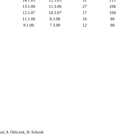
14.1.05
12.3.05
31
111
13.1.06
11.3.06
27
106
12.1.07
10.3.07
17
100
11.1.08
8.3.08
16
96
9.1.09
7.3.09
12
90
uf, A. Orliczek, H. Schenk