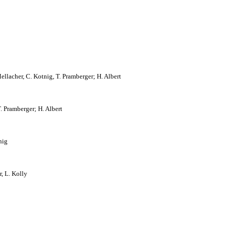
Mellacher, C. Kotnig, T. Pramberger; H. Albert
T. Pramberger; H. Albert
nig
r, L. Kolly