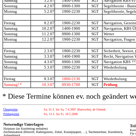
Samstag
3.2.07
1400-1900
SGT
Navigation KBS 91
Sonntag
4.2.07
0900-1300
SGT
Segeltheorie - Basis
Montag
5.2.07
1900-2230
SGT
Segeltheorie, Sege
Freitag
9.2.07
1900-2230
SGT
Navigation, Gezeit
Samstag
10.2.07
1400-1900
SGT
Navigation, KBS Ü
Sonntag
11.2.07
0900-1300
SGT
Wetter
Montag
12.2.07
1900-2230
SGT
Navigation, Fragen
Freitag
2.3.07
1900-2230
SGT
Sicherheit, Seenot,
Samstag
3.3.07
1400-1900
SGT
Recht, Navigation 
Sonntag
4.3.07
0900-1300
SGT
Navigation KBS ??
Montag
5.3.07
1900-2230
SGT
Wiederholung
Freitag
9.3.07
1800-2130
SGT
Wiederholung
Samstag! *
10.3.07
0930-1700
SGT
Prüfung
* Diese Termine können ev. noch geändert w
Übungstörn
Sa, 31.3. bis Sa, 7.4.2007 (Karwoche), ab Sibenik
Prüfungstörn
So, 13.5. bis Fr, 18.5.2006
Notwendige Unterlagen
Tei
Skriptum (im Kursbeitrag enthalten)
Kost
Zeichenmaterial (Bleistift, Radiergummi, Zirkel, Konzeptpapier, ...), Taschenrechner, Kursdreieck,
Für 
Anlegedreieck