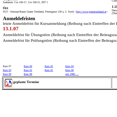
Club
Seekarten: Cro 100-17, Cro 100-21, INT 1
1.1
Ort
Datu
SGT - Seminar-Raum Grazer Treuhand, Petersgasse 128 a, 3. Stock >
http://www.grazertreuhand.at
<
(The
Anmeldefristen
letzte Anmeldefrist für Kursanmeldung (Reihung nach Eintreffen der
13.1.07
Anmeldefrist für Übungstörn (Reihung nach Eintreffen der Beitrags
Anmeldefrist für Prüfungstörn (Reihung nach Eintreffen der Beitrag
Kurs 07
Kurs 06
Kurs 05
Kurs 04
Kurs 03
Kurs 02
Kurs 01
Kurs 00
Kurs 99
Kurs 98
seit 1980 ...
geplante Termine