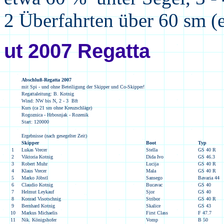
2 Überfahrten über 60 sm 
ut 2007 Regatta
Abschluß-Regatta 2007
mit Spi - und ohne Beteiligung der Skipper und Co-Skipper!
Regattaleitung: B. Kotnig
Wind: NW bis N, 2 - 3 Bft
Kurs (ca 21 sm ohne Kreuzschläge)
Rogoznica - Hrbosnjak - Rozenik
Start: 120000
Ergebnisse (nach gesegelter Zeit)
Skipper
Boot
Typ
1
Lukas Vrecer
Stella
GS 40 R
2
Viktoria Kotnig
Dida Ivo
GS 46.3
3
Robert Muhr
Lucija
GS 40 R
4
Klaus Vrecer
Mala
GS 40 R
5
Marko Jöbstl
Sansego
Bavaria 44
6
Claudio Kotnig
Bucavac
GS 40
7
Helmut Leykauf
Sjor
GS 40
8
Konrad Visotschnig
Stribor
GS 40 R
9
Bernhard Kotnig
Skalice
GS 43
10
Markus Michaelis
First Class
F 47.7
11
Nik. Königshofer
Vomp
B 50