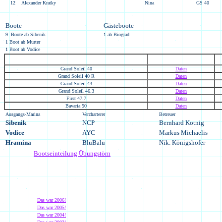
12
Alexander Kratky
Nina
GS 40
Boote
Gästeboote
9 Boote ab Sibenik
1 ab Biograd
1 Boot ab Murter
1 Boot ab Vodice
Grand Soleil 40
Daten
Grand Soleil 40 R
Daten
Grand Soleil 43
Daten
Grand Soleil 46.3
Daten
First 47.7
Daten
Bavaria 50
Daten
Ausgangs-Marina
Vercharterer
Betreuer
Sibenik
NCP
Bernhard Kotnig
Vodice
AYC
Markus Michaelis
Hramina
BluBalu
Nik. Königshofer
Bootseinteilung Übungstörn
Das war 2006!
Das war 2005!
Das war 2004!