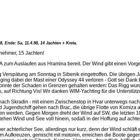
 Ende: Sa, 11.4.98, 14 Jachten + Kreta.
nehmer, 15 Jachten!
zum Auslaufen aus Hramina bereit. Der Wind gibt einen Vorge
g Verspätung am Sonntag in Sibenik eingetroffen. Die übrige
er ging dabei der Mast einer Odyssey 44 verloren - Gott sei Dan
konnte der Schaden in Grenzen gehalten werden: Das Rigg wur
 auf Richtung Vis! Wir danken WIM-Yachting für die Unterstütz
nach Skradin - mit einem Zwischenstop in Hvar unterwegs nach
nd Jugendschiff gehen nach Brac, die übrige Flotte von Komiza 
en werden. Gegen Morgen dreht der Wind auf SW, die letzten 10
ehen Wind und See voll hinein, sodaß in der Hoffung auf acht
achterlicher See, allerdings nur kurz, denn der Wind schläft e
m Aufkreuzen, gemischt mit motoren, erreichen die Boote gegen