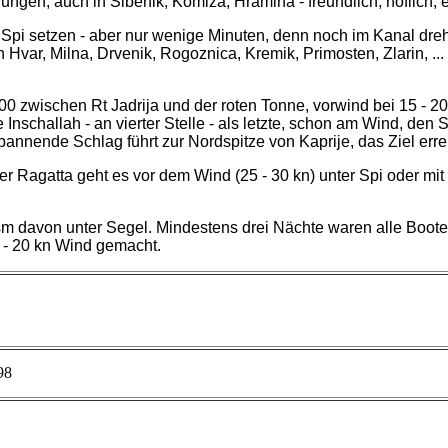
lungen, auch in Sibenik, Komiza, Hramina - freundlich, höflich
Spi setzen - aber nur wenige Minuten, denn noch im Kanal dre
 Hvar, Milna, Drvenik, Rogoznica, Kremik, Primosten, Zlarin, .
zwischen Rt Jadrija und der roten Tonne, vorwind bei 15 - 20 
 Inschallah - an vierter Stelle - als letzte, schon am Wind, den S
pannende Schlag führt zur Nordspitze von Kaprije, das Ziel erre
er Ragatta geht es vor dem Wind (25 - 30 kn) unter Spi oder m
m davon unter Segel. Mindestens drei Nächte waren alle Boote
 - 20 kn Wind gemacht.
98