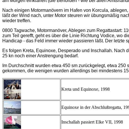
am Morgen einklariert (die Behörden - wie bei allen Amtshand
Nach einigen Motormanövern im Hafen von Korcula, ablegen, 
läßt der Wind nach, unter Motor steuren wir übungsmäßig nach
wieder treffen.
0800 Tagwache, Motormanöver, Ablegen zum Regattastart: 1100 
zum Teil gerefft, geht es über die Linie Richtung Vodice, wo die
Handicap - das Feld immer wieder passieren läßt. Der letzte s
Es folgen Kreta, Equinoxe, Desperado und Inschallah. Nach d
25 kn noch einer Anstrengung bedarf.
Im Durchschnitt wurden etwa 450 sm zurückgelegt, etwa 250 s
gekommen, die wenigen wurden allerdings bei mindestens 15
Kreta und Equinoxe, 1998
Equinoxe in der Abschlußregatta, 19
Inschallah passiert Elke VII, 1998