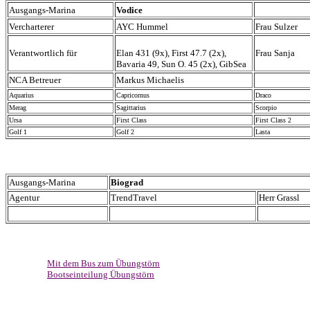
Ausgangs-Marina
Vodice
Vercharterer
AYC Hummel
Frau Sulzer
Verantwortlich für
Elan 431 (9x), First 47.7 (2x),
Frau Sanja
Bavaria 49, Sun O. 45 (2x), GibSea
NCA Betreuer
Markus Michaelis
Aquarius
Capricornus
Draco
Merag
Sagittarius
Scorpio
Ursa
First Class
First Class 2
Golf 1
Golf 2
Lasta
Ausgangs-Marina
Biograd
Agentur
TrendTravel
Herr Grassl
Mit dem Bus zum Übungstörn
Bootseinteilung Übungstörn