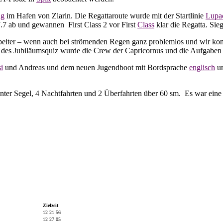
ng
im Hafen von Zlarin. Die Regattaroute wurde mit der Startlinie
Lupa
 47.7 ab und gewannen
First Class 2 vor First
Class
klar die Regatta. Sie
beiter – wenn auch bei strömenden Regen ganz problemlos und wir ko
des Jubiläumsquiz wurde die Crew der Capricornus und die Aufgaben d
i
und Andreas und dem neuen Jugendboot mit Bordsprache
englisch
un
ter Segel, 4 Nachtfahrten und 2 Überfahrten über 60 sm. Es war eine s
Zielzeit
12 21 56
12 27 05