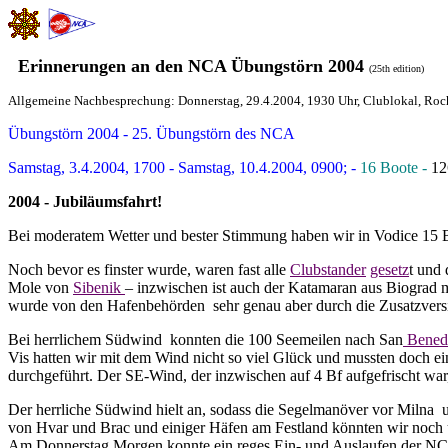
Erinnerungen an den NCA Übungstörn 2004
(25th edition)
Allgemeine Nachbesprechung: Donnerstag, 29.4.2004, 1930 Uhr, Clublokal, Roc
Übungstörn 2004 - 25. Übungstörn des NCA
Samstag, 3.4.2004, 1700 - Samstag, 10.4.2004, 0900;
-
16 Boote -
12
2004 - Jubiläumsfahrt!
Bei moderatem Wetter und bester Stimmung haben wir in Vodice 15 B
Noch bevor es finster wurde, waren fast alle
Clubstander
gesetz
t und
Mole von
Sibenik
– inzwischen ist auch der Katamaran aus Biograd m
wurde von den Hafenbehörden
sehr genau aber durch die Zusatzver
Bei herrlichem Südwind
konnten die 100 Seemeilen nach San
Bened
Vis hatten wir mit dem Wind nicht so viel Glück und mussten doch 
durchgeführt. Der SE-Wind, der inzwischen auf 4 Bf aufgefrischt war
Der herrliche Südwind hielt an, sodass die Segelmanöver vor Milna
von Hvar und Brac und einiger Häfen am Festland könnten wir noch un
Am Donnerstag Morgen konnte ein reges Ein- und Auslaufen der NC