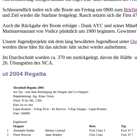
Schlussendlich trafen sich alle Boote am Freitag um 0800 zum
Briefi
und Ziel wieder die Starlinie festgelegt. Rasch setzten sich die First
Auch die Rückgabe der Boote erfolgte - Dank AYC und seiner Mitar
Marinarestaurant von Vodice pünktlich um 1900 beginnen. Gewinner 
Unsere Jugendprojekte mit dem lang bewährten Jugendboot unter
Oss
werden diese Idee für das nächste Jahr sicher wieder aufnehmen.
Im Durchschnitt wurden ca. 370 sm zurückgelegt, davon die Hälfte un
26. Übungstörn des NCA.
ut 2004 Regatta
Abschluß-Regatta 2004
mit Spi - und ohne Beteiligung der Skipper und Co-Skipper!
Regattaleitung: Ing. Klaus Vrecer
Wind: N bis NE, 2 Bft
Kurs (ca xx sm)
Lupac-Rozenic - N-Kap Prvic - Rt Bacvica - S-Kap Zmajan - Lupac-Rozenic
Start: 100000
Ergebnisse!
Skipper
Boot
Typ
1
Alexander Kratky
Helmut Leykauf
First Class 2
First 47.7
2
Pierre Bouvier
J
anet Bradley
First Class
First 47.7