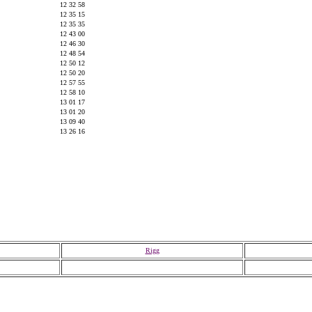
12 32 58
12 35 15
12 35 35
12 43 00
12 46 30
12 48 54
12 50 12
12 50 20
12 57 55
12 58 10
13 01 17
13 01 20
13 09 40
13 26 16
Rigg