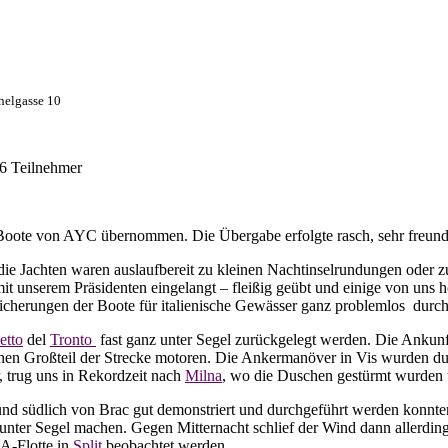
helgasse 10
6 Teilnehmer
oote von AYC übernommen. Die Übergabe erfolgte rasch, sehr freundl
 die Jachten waren auslaufbereit zu kleinen Nachtinselrundungen oder
it unserem Präsidenten eingelangt – fleißig geübt und einige von uns
sicherungen der Boote für italienische Gewässer ganz problemlos
durch
etto
del
Tronto
fast ganz unter Segel zurückgelegt werden. Die Ankunf
einen Großteil der Strecke motoren. Die Ankermanöver in Vis wurden 
, trug uns in Rekordzeit nach
Milna
, wo die Duschen gestürmt wurden 
und südlich von Brac gut demonstriert und durchgeführt werden konnt
ter Segel machen. Gegen Mitternacht schlief der Wind dann allerdings
A-Flotte in
Split
beobachtet werden.