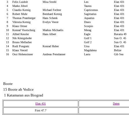
3
Felix Luidolt
Misa Strobl
Leo
Elan 431
4
Marko Jöbstl
Taurus
Elan 431
5
Claudio Kotnig
Michael Fechter
Capricornus
Elan 431
6
Robert Muhr
Bernhard Kotnig
Sagittarius
Elan 431
7
Thomas Pramberger
Hans Schenk
Aquarius
Elan 431
8
Viktoria Kotnig
Evelyn Vrecer
Draco
Elan 431
9
Klaus Ortner
Scorpio
Elan 431
10
Konrad Visotschnig
Markus Michaelis
Merag
Elan 431
11
Alfred Kessler
Hans Albert
Eagle
Bavaria 49
12
Nik Königshofer
Golf 1
Sun O. 45
13
Bruno Mellacher
Golf 2
Sun O. 45
14
Rudi Pongratz
Konrad Huber
Ursa
Elan 431
15
Klaus Vrecerl
Magdalena
Belize
16
Ossi Hohensinner
Andreas Perndanner
Lasta
Gib Sea
Boote
15 Boote ab Vodice
1 Katamaran aus Biograd
Elan 431
Daten
First 47.7