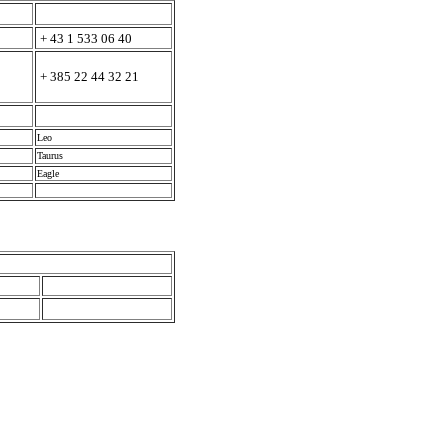
+ 43 1 533 06 40
+ 385 22 44 32 21
Leo
Taurus
Eagle