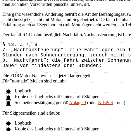
man sich allen Vorschriften pauschal unterwirft.
Eine ganz wesentliche Änderung betrifft die Art der Befähigungsauswei
jacht (heißt jetzt Jacht mit Motor- und Segelantrieb): De facto beinhal
Erfahrung auch auf Segelbooten (mit Motor) gemacht werden, ein Te
Der JachtPrO-Unsinn bezüglich Nachtfahrt/Nachtansteuerung ist berei
§ 13, Z 7, 8
7. „Nachtansteuerung“: eine Fahrt oder ein 
Stunden nach Sonnenuntergang, jedoch nicht s
8. „Nachtfahrt“: die Fahrt zwischen Sonnenun
Dauer von mindestens drei Stunden;
Die FORM der Nachweise ist jetzt klar geregelt:
Für "normale" Meilen sind erlaubt:
Logbuch
Kopie des Logbuchs mit Unterschrift Skipper
Seemeilenbestätigung gemäß
Anlage 9
(oder
NdsPuS
- neu)
Für Skippermeilen sind erlaubt:
Logbuch
Kopie des Logbuchs mit Unterschrift Skipper