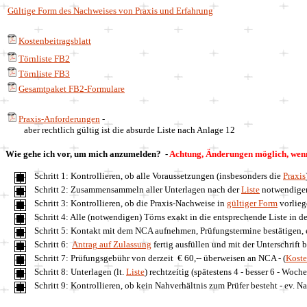
Gültige Form des Nachweises von Praxis und Erfahrung
Kostenbeitragsblatt
Törnliste FB2
Törnliste FB3
Gesamtpaket FB2-Formulare
Praxis-Anforderungen
-
aber rechtlich gültig ist die absurde Liste nach Anlage 12
Wie gehe ich vor, um mich anzumelden?
-
Achtung, Änderungen möglich, wenn 
Schritt 1: Kontrollieren, ob alle Voraussetzungen (insbesonders die
Praxis
Schritt 2: Zusammensammeln aller Unterlagen nach der
Liste
notwendiger
Schritt 3: Kontrollieren, ob die Praxis-Nachweise in
gültiger Form
vorlieg
Schritt 4: Alle
(notwendigen)
Törns exakt in die entsprechende Liste i
n de
Schritt 5: Kontakt mit dem NCA aufnehmen, Prüfungstermine bestätigen, 
Schritt 6:
Antrag
auf Zulassung
fertig ausfüllen und mit der Unterschrift be
Schritt 7: Prüfungsgebühr von derzeit € 60,-- überweisen an NCA - (
Koste
Schritt 8: Unterlagen (lt.
Liste
) rechtzeitig (spätestens 4
- besser 6 -
Wochen
Schritt 9: Kontrollieren, ob kein Nahverhältnis zum Prüfer besteht - ev. 