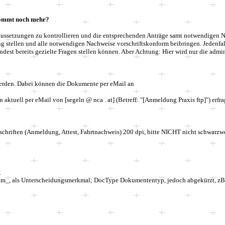
 kommt noch mehr?
aussetzungen zu kontrollieren und die entsprechenden Anträge samt notwendigen Na
ng stellen und alle notwendigen Nachweise vorschrifts
konform
beibringen. Jedenfal
est bereits gezielte Fragen stellen können. Aber Achtung: Hier wird nur die admin
werden. Dabei können die Dokumente per eMail an
 aktuell per eMail von [segeln @ nca . at] (
B
etreff: "[Anmeldung Praxis ftp]") erfr
rschriften (Anmeldung, Attest, Fahrtnachweis)
200 dpi
, bitte NICHT
nicht schwarzwe
;
m_, als Unterscheidungsmerkmal; DocType Dokumenten
t
yp, jedoch abgekürzt, z