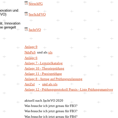
SeeschFG
novation und
FVO)
SeeSchFVO
ät, Innovation
ee geregelt
JachtVO
Anlage 9
NdsPuS
und als
xls
Anlage 6
Anlage 7 - Lernzielkatalog
Anlage 10 - Theorieprüfung
Anlage 11 - Praxisprüfung
Anlage 8 - Antrag auf Prüfungszulassung
AntZul
-
und als xls
Anlage 12 - Prüfungsprotokoll Praxis - Liste Prüfungsmanöver
aktuell nach JachtVO 2020
Was brauche ich jetzt genau für FB3?
Was brauche ich jetzt genau für FB3?
Was brauche ich jetzt genau für FB4?