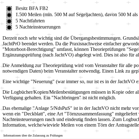
Besitz BFA FB2
1.500 Meilen (min. 500 M auf Segeljachten), davon 500 M als 
5 Nachtfahrten
5 Nachteinsteuerungen
Derzeit noch sehr wichtig sind die Übergangsbestimmungen. Grundsätz
JachtPrO beendet werden. Da die Praxisnachweise einfacher geworden 
"Motorboot-Berechtigung" umfasst, können Theorieprüfungen "Seg
Ergänzungsprüfung (nach JachtVO) abgelegt wird. Dies ist also für al
Die Anmeldung zur Theorieprüfung wird vom Veranstalter für alle po
notwendigen Daten) beim Veranstalter notwendig. Einen Link zu gepla
Eine wichtige "Neuerung" (war immer so, nur ist es in der JachtVO e
Die Logbücher/Kopien/Meilenbestätigungen müssen in Kopie oder als "
Verfügung gehalten. Ein "Nachbringen" ist nicht möglich.
Das ehemalige "Anlage 5/NdsPuS" ist in der JachtVO nicht mehr v
wenn ein "Deckblatt", eine Art "Törnzusammenfassung" mitgeliefert w
Nachteinsteuerungen rasch und eindeutig finden lassen. Zum Logbuch 
Information, welche/wieviele Meilen von einem Törn der Antragsteller 
Informationen über die Zulassung zu Prüfungen