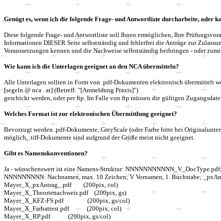
Genügt es, wenn ich die folgende Frage- und Antwortliste durcharbeite, oder
Diese folgende Frage- und Antwortliste soll Ihnen ermöglichen, Ihre Prüfungsvor
Informationen DIESER Seite selbstständig und fehlerfrei die Anträge zur Zulassu
Voraussetzungen kennen und die Nachweise selbstständig beibringen - oder zumind
Wie kann ich die Unterlagen geeignet an den NCA übermitteln?
Alle Unterlagen sollten in Form von .pdf-Dokumenten elektronisch übermittelt 
[segeln @ nca . at] (
B
etreff: "[Anmeldung Praxis]")
geschickt werden, oder per ftp. Im Falle von ftp müssen die gültigen Zugangsdaten
Welches Format ist zur elektronischen Übermittlung geeignet?
Bevorzugt werden .pdf-Dokumente, GreyScale
(oder
Farbe bitte bei Originalunte
möglich, .tiff-Dokumente sind aufgrund der Größe meist nicht geeignet.
Gibt es Namenskonventionen?
Ja - wünschen
s
wert ist eine Namens-Struktur: NNNNNNNNNNN_V_DocType.pdf
NNNNNNNNN: Nachnamen, max. 10 Zeichen; V Vornamen, 1. Buchstabe; _pxAn
Mayer_X_pxAntrag_.pdf (200pix, col)
Mayer_X_Theorienachweis.pdf (200pix, gs)
Mayer_X_KFZ-FS.pdf (200pix, gs/col)
Mayer_X_Farb
a
ttest.pdf (200pix, col)
Mayer_X_RP.pdf (200pix, gs/col)