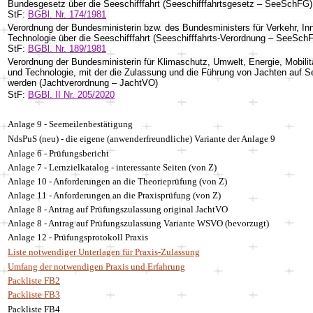
Bundesgesetz über die Seeschifffahrt (Seeschifffahrtsgesetz – SeeSchFG)
StF:
BGBl. Nr. 174/1981
Verordnung der Bundesministerin bzw. des Bundesministers für Verkehr, In
Technologie über die Seeschifffahrt (Seeschifffahrts-Verordnung – SeeSch
StF:
BGBl. Nr. 189/1981
Verordnung der Bundesministerin für Klimaschutz, Umwelt, Energie, Mobilit
und Technologie, mit der die Zulassung und die Führung von Jachten auf S
werden (Jachtverordnung – JachtVO)
StF:
BGBl. II Nr. 205/2020
Anlage 9 - Seemeilenbestätigung
NdsPuS (neu) - die eigene (anwenderfreundliche) Variante der Anlage 9
Anlage 6 -
Prüfungsbericht
Anlage 7 -
Lernzielkatalog - interessante Seiten (von Z)
Anlage 10 -
Anforderungen an die Theorieprüfung (von Z)
Anlage 11 -
Anforderungen an die Praxisprüfung (von Z)
Anlage 8 -
Antrag auf Prüfungszulassung original JachtVO
Anlage 8 -
Antrag auf Prüfungszulassung Variante WSVO (bevorzugt)
Anlage 12 - Prüfungsprotokoll Praxis
Liste notwendiger Unterlagen für Praxis-Zulassung
Umfang der notwendigen Praxis und Erfahrung
Packliste FB2
Packliste FB3
Packliste FB4