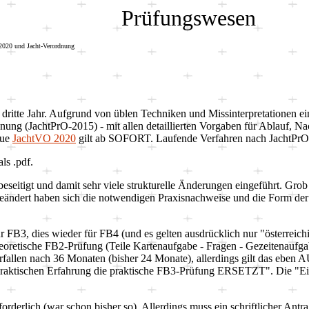
Prüfungswesen
20
20
und
Jacht-Verordnung
s dritte Jahr. Aufgrund von üblen Techniken und Missinterpretationen ei
ung (JachtPrO-2015) - mit allen detaillierten Vorgaben für Ablauf, Na
eue
JachtVO 2020
gilt ab SOFORT. Laufende Verfahren nach JachtPrO 
s .pdf.
seitigt und damit sehr viele strukturelle Änderungen eingeführt. Grob
geändert haben sich die notwendigen Praxisnachweise und die Form der N
r FB3, dies wieder für FB4 (und es gelten ausdrücklich nur "österrei
theoretische FB2-Prüfung (Teile Kartenaufgabe - Fragen - Gezeitenaufga
fallen nach 36 Monaten (bisher 24 Monate), allerdings gilt das eben 
der praktischen Erfahrung die praktische FB3-Prüfung ERSETZT". Die "E
rderlich (war schon bisher so). Allerdings muss ein schriftlicher Antr