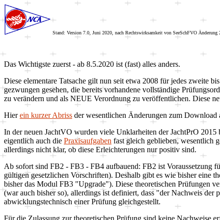
Stand: Version
7.0
,
Juni 2020
, nach Rechtswirksamkeit von SeeSchFVO
Änderung
Das Wichtigste zuerst - ab 8.5.2020 ist (fast) alles anders.
Diese elementare Tatsache gilt nun seit etwa 2008 für jedes zweite bi
gezwungen gesehen, die bereits vorhandene vollständige Prüfungsordn
zu verändern und als NEUE Verordnung zu veröffentlichen. Diese n
Hier
ein kurzer Abriss
der wesentlichen Änderungen zum Download al
In der neuen JachtVO wurden viele Unklarheiten der JachtPrO 2015 be
eigentlich auch die
Praxisaufgaben
fast gleich geblieben, wesentlich 
allerdings nicht klar, ob diese Erleichterungen nur positiv sind.
Ab sofort sind FB2 - FB3 - FB4 aufbauend: FB2 ist Voraussetzung fü
gültigen gesetzlichen Vorschriften). Deshalb gibt es wie bisher eine 
bisher das Modul FB3 "Upgrade"). Diese theoretischen Prüfungen ver
(war auch bisher so), allerdings ist definiert, dass "der Nachweis 
abwicklungstechnisch einer Prüfung gleichgestellt.
Für die Zulassung zur theoretischen Prüfung sind keine Nachweise erfo