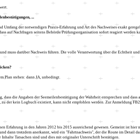
wert.
nbestätigungen, ...
nd Umfang der notwendigen Praxis-Erfahrung und Art des Nachweises exakt geregelt
ass auf Nachfragen seitens Behörde/Prüfungsorganisation sofort reagiert werden ka
n und muss darüber Nachweis führen. Die volle Verantwortung über die Echtheit und R
hicken?
em Plan stehen: dann JA, unbedingt.
tig, dass die Angaben der Seemeilenbestätigung der Wahrheit entsprechen und dass a
, zu der kein Logbuch existiert, kann nicht empfohlen werden. Zur Anmeldung
FB
chen Erfahrung
in den Jahren 2012 bis 2015
ausreichend
gewesen
. Gemeint ist hier
und dann trotzdem anerkannt, wird ein "Fahrtnachweis", der die Route im Detail dar
e Inhalte Tatsachen sind und dies mit originaler Unterschrift bestätigen.