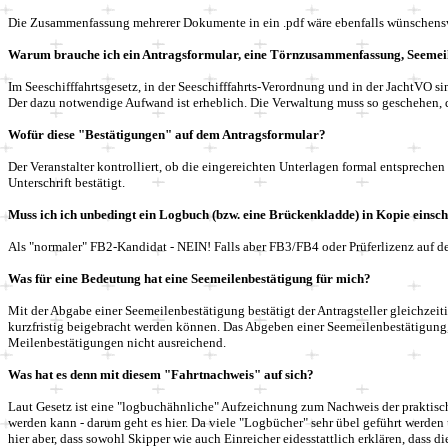
Die Zusammenfassung mehrerer Dokumente in ein .pdf wäre ebenfalls wünschens
Warum brauche ich ein Antragsformular, eine Törnzusammenfassung, Seemeile
Im Seeschifffahrtsgesetz
,
in der Seeschifffahrts-Verordnung
und in der JachtVO
si
Der dazu notwendige Aufwand ist erheblich. Die Verwaltung muss so geschehen, d
Wofür diese "Bestätigungen" auf dem Antragsformular?
Der Veranstalter kontrolliert, ob die eingereichten Unterlagen formal entspreche
Unterschrift bestätigt.
Muss ich ich unbedingt ein Logbuch (bzw. eine Brückenkladde) in Kopie einsc
Als "normaler" FB2-Kandidat - NEIN! Falls aber FB3/FB4 oder Prüferlizenz auf d
Was für eine Bedeutung hat eine Seemeilenbestätigung für mich?
Mit der Abgabe einer Seemeilenbestätigung bestätigt der Antragsteller gleichzei
kurzfristig beigebracht werden können. Das Abgeben einer Seemeilenbestätigung
Meilenbestätigungen nicht ausreichend.
Was hat es denn mit diesem "Fahrtnachweis" auf sich?
Laut Gesetz ist eine "logbuchähnliche" Aufzeichnung zum Nachweis der praktis
werden kann - darum geht es hier. Da viele "Logbücher" sehr übel geführt werden 
hier aber, dass sowohl Skipper wie auch Einreicher eidesstattlich erklären, dass di