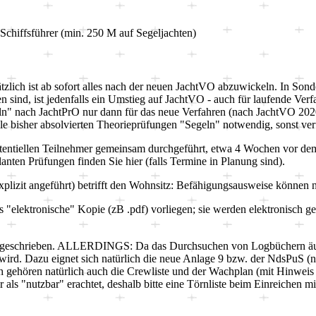
Schiffsführer (min. 250 M auf Segeljachten)
lich ist ab sofort alles nach der neuen JachtVO abzuwickeln. In Sond
sind, ist jedenfalls ein Umstieg auf JachtVO - auch für laufende Ver
eln" nach JachtPrO nur dann für das neue Verfahren (nach JachtVO
le bisher absolvierten Theorieprüfungen "Segeln" notwendig, sonst ver
tentiellen Teilnehmer gemeinsam durchgeführt, etwa 4 Wochen vor dem
nten Prüfungen finden Sie hier (falls Termine in Planung sind).
xplizit angeführt) betrifft den Wohnsitz: Befähigungsausweise können
elektronische" Kopie (zB .pdf) vorliegen; sie werden elektronisch ge
orgeschrieben. ALLERDINGS: Da das Durchsuchen von Logbüchern äuß
ird. Dazu eignet sich natürlich die neue Anlage 9 bzw. der NdsPuS (ne
gehören natürlich auch die Crewliste und der Wachplan (mit Hinweis a
als "nutzbar" erachtet, deshalb bitte eine Törnliste beim Einreichen mi