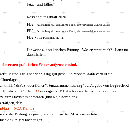
Jetzt - und früher?
Kostenbeitragsblatt
2020
FB2
Aufstellung der konformen Törns, die verwendet werden sollen
FB3
Aufstellung der konformen Törns, die verwendet werden sollen
-
FB
2
Alle Formulare als .rar
Hinweise zur praktischen Prüfung - Was erwartet mich? - Kann m
durchfallen?
die ersten praktischen Fehler aufgetreten sind.
) erfüllt sind. Die Theorieprüfung gilt genau
36
Monate, dann verfällt sie.
 Unterlagen.
en (inkl.
NdsPuS, oder früher
"Törnzusammenfassung" bei Abgabe von Logbuch/Kl
r Törnliste
FB2
oder
FB3
eintragen - UND die Namen der Skipper anführen!
ev. zum Praxistörn anmelden (und Koje bezahlen).
stätigen, dass ....
nblatt
-
NCA-Konto
)
 vor der Prüfung) in geeigneter Form an den NCA übermitteln.
Namen des Prüfers nachfragen!