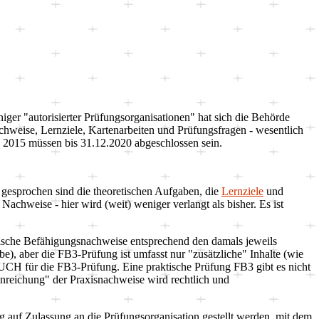
niger "autorisierter Prüfungsorganisationen" hat sich die Behörde
chweise, Lernziele, Kartenarbeiten und Prüfungsfragen - wesentlich
2015 müssen bis 31.12.2020 abgeschlossen sein.
 gesprochen sind die theoretischen Aufgaben, die
Lernziele
und
achweise - hier wird (weit) weniger verlangt als bisher. Es ist
chische Befähigungsnachweise entsprechend den damals jeweils
be), aber die FB3-Prüfung ist umfasst nur "zusätzliche" Inhalte (wie
AUCH für die FB3-Prüfung. Eine praktische Prüfung FB3 gibt es nicht
inreichung" der Praxisnachweise wird rechtlich und
ag auf Zulassung an die Prüfungsorganisation gestellt werden, mit dem