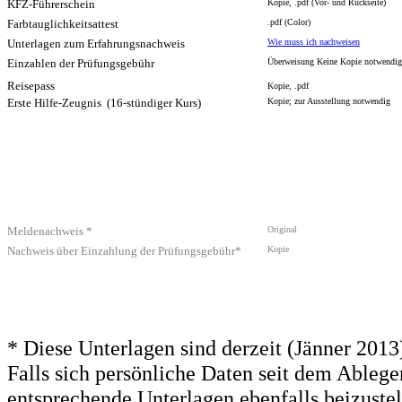
KFZ-Führerschein
Kopie, .pdf (Vor- und Rückseite)
Farbtauglichkeitsattest
.pdf (Color)
Unterlagen zum Erfahrungsnachweis
Wie muss ich nachweisen
Einzahlen der Prüfungsgebühr
Überweisung
Keine Kopie notwendig
Reisepass
Kopie, .pdf
Erste Hilfe-Zeugnis (16-stündiger Kurs)
Kopie; zur Ausstellung notwendig
Meldenachweis *
Original
Nachweis über Einzahlung der Prüfungsgebühr*
Kopie
* Diese Unterlagen sind derzeit (Jänner 201
Falls sich persönliche Daten seit dem Ablege
entsprechende Unterlagen ebenfalls beizustel