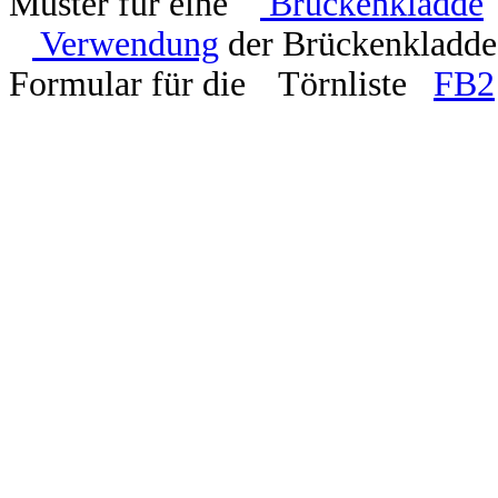
Muster für eine
Brückenkladde
Verwendung
der Brückenkladde
Formular für d
i
e
Törnliste
FB2