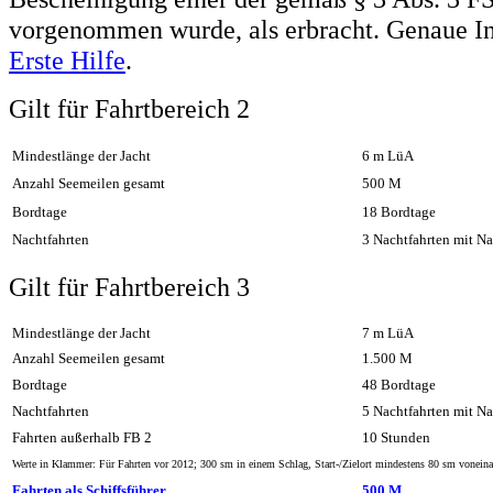
vorgenommen wurde, als erbracht. Genaue In
Erste Hilfe
.
Gilt für Fahrtbereich 2
Mindestlänge der Jacht
6 m LüA
Anzahl Seemeilen gesamt
500
M
Bordtage
18 Bordtage
Nachtfahrten
3 Nachtfahrten mit N
Gilt für Fahrtbereich 3
Mindestlänge der Jacht
7 m LüA
Anzahl Seemeilen gesamt
1.
5
00
M
Bordtage
48
Bordtage
Nachtfahrten
5
Nachtfahrten mit Na
Fahrten außerhalb FB 2
1
0 Stunden
Werte in Klammer: Für Fahrten vor 2012; 300 sm in einem Schlag, Start-/Zielort mindestens 80 sm voneinan
Fahrten als Schiffsführer
5
0
0
M