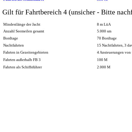
Gilt für Fahrtbereich 4 (unsicher - Bitte nach
Mindestlänge der Jacht
8 m LüA
Anzahl Seemeilen gesamt
5
.0
00 sm
Bordtage
70 Bordtage
Nachtfahrten
15 Nachtfahrten, 3 d
Fahrten in Gezeitengebieten
4 Ansteuerungen von 
Fahrten außerhalb FB 3
100
M
Fahrten als Schiffsführer
2
.000
M