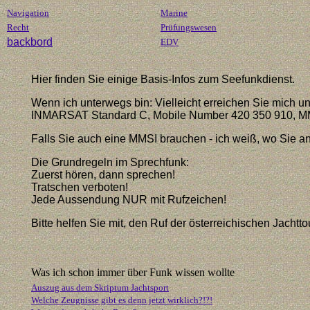
Navigation
Marine
Recht
Prüfungswesen
backbord
EDV
Hier finden Sie einige Basis-Infos zum Seefunkdienst.
Wenn ich unterwegs bin: Vielleicht erreichen Sie mich un
INMARSAT Standard C, Mobile Number 420 350 910, M
Falls Sie auch eine MMSI brauchen - ich weiß, wo Sie a
Die Grundregeln im Sprechfunk:
Zuerst hören, dann sprechen!
Tratschen verboten!
Jede Aussendung NUR mit Rufzeichen!
Bitte helfen Sie mit, den Ruf der österreichischen Jachtt
Was ich schon immer über Funk wissen wollte
Auszug aus dem Skriptum Jachtsport
Welche Zeugnisse gibt es denn jetzt wirklich?!?!