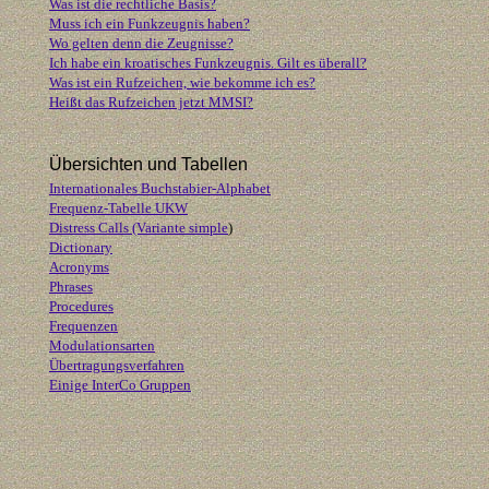
Was ist die rechtliche Basis?
Muss ich ein Funkzeugnis haben?
Wo gelten denn die Zeugnisse?
Ich habe ein kroatisches Funkzeugnis. Gilt es überall?
Was ist ein Rufzeichen, wie bekomme ich es?
Heißt das Rufzeichen jetzt MMSI?
Übersichten und Tabellen
Internationales Buchstabier-Alphabet
Frequenz-Tabelle UKW
Distress Calls (Variante simple
)
Dictionary
Acronyms
Phrases
Procedures
Frequenzen
Modulationsarten
Übertragungsverfahren
Einige InterCo Gruppen