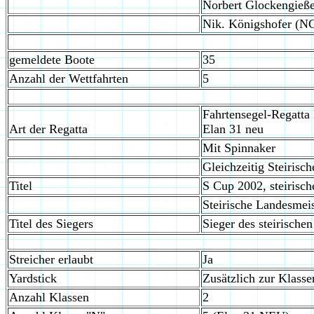
Norbert Glockengieß
Nik. Königshofer (N
gemeldete Boote
35
Anzahl der Wettfahrten
5
Fahrtensegel-Regatta 
Art der Regatta
Elan 31 neu
Mit Spinnaker
Gleichzeitig Steirisc
Titel
S Cup 2002, steirisch
Steirische Landesmei
Titel des Siegers
Sieger des steirische
Streicher erlaubt
Ja
Yardstick
Zusätzlich zur Klass
Anzahl Klassen
2