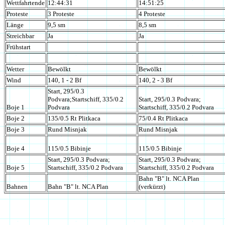
Wettfahrtende
12:44:31
14:51:25
Proteste
3 Proteste
4 Proteste
Länge
9,5 sm
8,5 sm
Streichbar
Ja
Ja
Frühstart
Wetter
Bewölkt
Bewölkt
Wind
140, 1 - 2 Bf
140, 2 - 3 Bf
Start, 295/0.3
Podvara;Startschiff, 335/0.2
Start, 295/0.3 Podvara;
Boje 1
Podvara
Startschiff, 335/0.2 Podvara
Boje 2
135/0.5 Rt Plitkaca
75/0.4 Rt Plitkaca
Boje 3
Rund Misnjak
Rund Misnjak
Boje 4
115/0.5 Bibinje
115/0.5 Bibinje
Start, 295/0.3 Podvara;
Start, 295/0.3 Podvara;
Boje 5
Startschiff, 335/0.2 Podvara
Startschiff, 335/0.2 Podvara
Bahn "B" lt. NCA Plan
Bahnen
Bahn "B" lt. NCA Plan
(verkürzt)