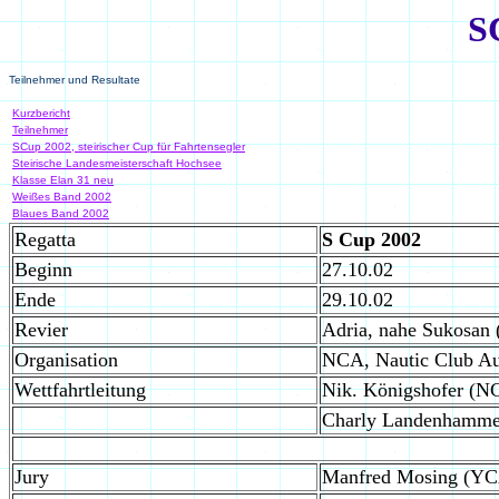
S
Teilnehmer und Resultate
Kurzbericht
Teilnehmer
SCup 2002, steirischer Cup für Fahrtensegler
Steirische Landesmeisterschaft Hochsee
Klasse Elan 31 neu
Weißes Band 2002
Blaues Band 2002
Regatta
S Cup 2002
Beginn
27.10.02
Ende
29.10.02
Revier
Adria, nahe Sukosan 
Organisation
NCA, Nautic Club Aus
Wettfahrtleitung
Nik. Königshofer (N
Charly Landenhamm
Jury
Manfred Mosing (Y