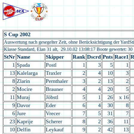
S Cup 2002
Auswertung nach gesegelter Zeit, ohne Berücksichtigung der YardSt
Klasse Standard, Elan 31 alt, 29.10.02 13:08:17 Boote gewertet: 30 
StNr
Name
Skipper
Rank
Dscrd
Pnts
Race1
R
1
Spada
Postl
1
3
5
1
13
Kalelarga
Traxler
2
4
10
3
8
Zlarin
Pernthaler
3
2
13
2
2
Mocire
Brauner
4
4
20
5
11
Muraj
Jöbstl
5
1
26
x 16
9
Davor
Eder
6
4
30
8
6
Jure
Vrecer
7
5
31
7
23
Kaprije
Scherer
8
2
36
11
10
Delfin
Leykauf
9
2
42
13