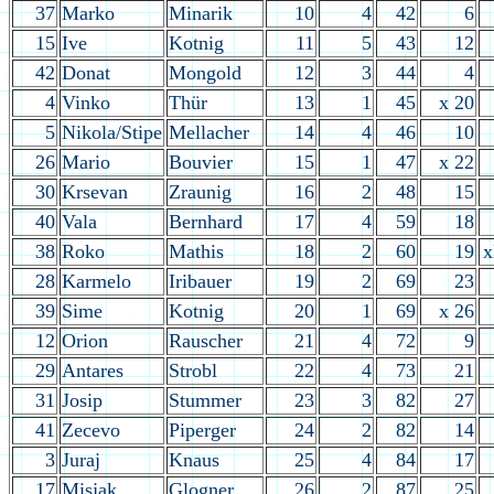
37
Marko
Minarik
10
4
42
6
15
Ive
Kotnig
11
5
43
12
42
Donat
Mongold
12
3
44
4
4
Vinko
Thür
13
1
45
x 20
5
Nikola/Stipe
Mellacher
14
4
46
10
26
Mario
Bouvier
15
1
47
x 22
30
Krsevan
Zraunig
16
2
48
15
40
Vala
Bernhard
17
4
59
18
38
Roko
Mathis
18
2
60
19
28
Karmelo
Iribauer
19
2
69
23
39
Sime
Kotnig
20
1
69
x 26
12
Orion
Rauscher
21
4
72
9
29
Antares
Strobl
22
4
73
21
31
Josip
Stummer
23
3
82
27
41
Zecevo
Piperger
24
2
82
14
3
Juraj
Knaus
25
4
84
17
17
Misjak
Glogner
26
2
87
25