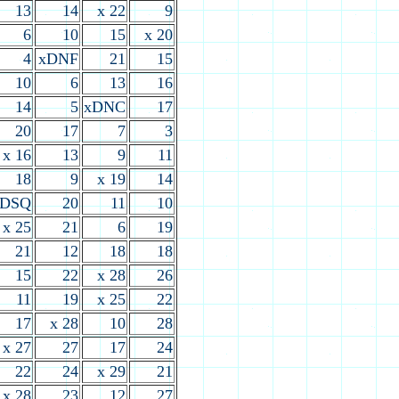
13
14
x 22
9
6
10
15
x 20
4
xDNF
21
15
10
6
13
16
14
5
xDNC
17
20
17
7
3
x 16
13
9
11
18
9
x 19
14
xDSQ
20
11
10
x 25
21
6
19
21
12
18
18
15
22
x 28
26
11
19
x 25
22
17
x 28
10
28
x 27
27
17
24
22
24
x 29
21
x 28
23
12
27