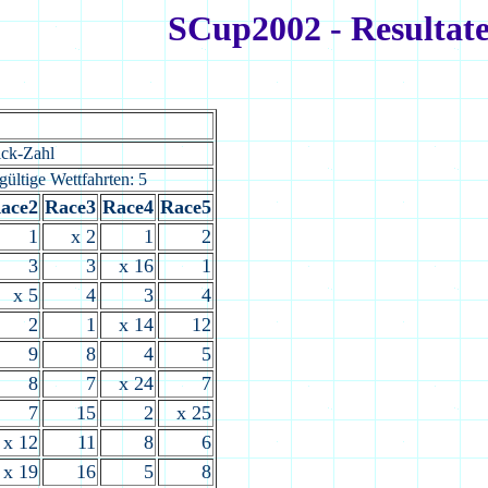
SCup2002 - Resultat
ick-Zahl
gültige Wettfahrten: 5
ace2
Race3
Race4
Race5
1
x 2
1
2
3
3
x 16
1
x 5
4
3
4
2
1
x 14
12
9
8
4
5
8
7
x 24
7
7
15
2
x 25
x 12
11
8
6
x 19
16
5
8