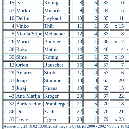
15
Ive
Kotnig
8
5
33
10
37
Marko
Minarik
9
4
34
5
10
Delfin
Leykauf
10
2
35
11
4
Vinko
Thür
11
1
35
x 15
5
Nikola/Stipe
Mellacher
12
4
37
8
26
Mario
Bouvier
13
1
38
x 17
38
Roko
Mathis
14
2
48
14
39
Sime
Kotnig
15
1
53
x 19
12
Orion
Rauscher
16
4
57
7
29
Antares
Strobl
17
4
57
16
31
Josip
Stummer
18
3
63
20
3
Juraj
Knaus
19
4
65
13
43
Ana Marija
Kroger
20
3
67
22
32
Barbarecine
Pramberger
21
5
70
18
36
Dut
Zach
22
5
78
21
33
Lovre
Egger
23
1
79
x 23
Auswertung 29.10.02 13:08:26 mit Regatta by bk (c) 2000 - 2002 Vs 3.0.2 10.0