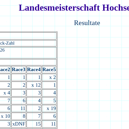
Landesmeisterschaft Hochs
Resultate
ick-Zahl
8:26
ace2
Race3
Race4
Race5
1
1
1
x 2
2
2
x 12
1
x 4
3
3
4
7
6
4
5
6
11
2
x 19
x 10
8
7
6
3
xDNF
15
11