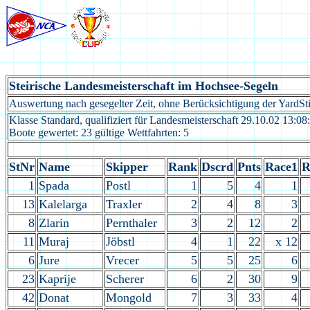
Steirische Landesmeisterschaft im Hochsee-Segeln
Auswertung nach gesegelter Zeit, ohne Berücksichtigung der YardSt
Klasse Standard, qualifiziert für Landesmeisterschaft 29.10.02 13:0
Boote gewertet: 23 gültige Wettfahrten: 5
StNr
Name
Skipper
Rank
Dscrd
Pnts
Race1
R
1
Spada
Postl
1
5
4
1
13
Kalelarga
Traxler
2
4
8
3
8
Zlarin
Pernthaler
3
2
12
2
11
Muraj
Jöbstl
4
1
22
x 12
6
Jure
Vrecer
5
5
25
6
23
Kaprije
Scherer
6
2
30
9
42
Donat
Mongold
7
3
33
4