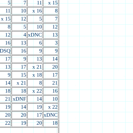
5
7
11
x 15
11
10
x 16
8
x 15
12
5
7
8
5
10
12
12
4
xDNC
13
16
13
6
3
xDSQ
16
9
9
17
9
13
14
13
17
x 21
20
9
15
x 18
17
14
x 21
8
21
18
18
x 22
16
21
xDNF
14
10
19
14
19
x 22
20
20
17
xDNC
22
19
20
18
2