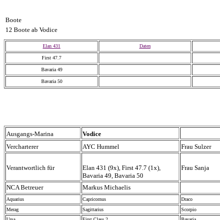
Boote
12 Boote ab Vodice
Elan 431
Daten
First 47.7
Bavaria 49
Bavaria 50
Ausgangs-Marina
Vodice
Vercharterer
AYC Hummel
Frau Sulzer
Verantwortlich für
Elan 431 (9x), First 47.7 (1x),
Frau Sanja
Bavaria 49, Bavaria 50
NCA Betreuer
Markus Michaelis
Aquarius
Capricornus
Draco
Merag
Sagittarius
Scorpio
Ursa
First Class 2
Bavaria