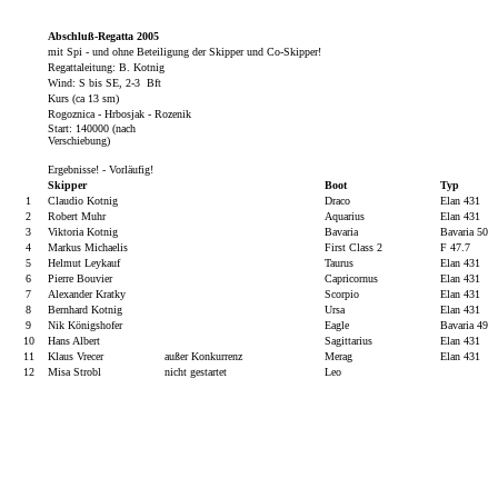
Abschluß-Regatta 2005
mit Spi - und ohne Beteiligung der Skipper und Co-Skipper!
Regattaleitung: B. Kotnig
Wind: S bis SE, 2-3 Bft
Kurs (ca 13 sm)
Rogoznica - Hrbosjak - Rozenik
Start: 140000 (nach
Verschiebung)
Ergebnisse! - Vorläufig!
Skipper
Boot
Typ
1
Claudio Kotnig
Draco
Elan 431
2
Robert Muhr
Aquarius
Elan 431
3
Viktoria Kotnig
Bavaria
Bavaria 50
4
Markus Michaelis
First Class 2
F 47.7
5
Helmut Leykauf
Taurus
Elan 431
6
Pierre Bouvier
Capricornus
Elan 431
7
Alexander Kratky
Scorpio
Elan 431
8
Bernhard Kotnig
Ursa
Elan 431
9
Nik Königshofer
Eagle
Bavaria 49
10
Hans Albert
Sagittarius
Elan 431
11
Klaus Vrecer
außer Konkurrenz
Merag
Elan 431
12
Misa Strobl
nicht gestartet
Leo