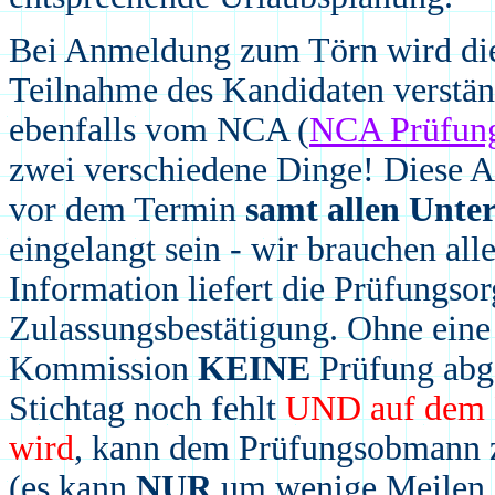
Bei Anmeldung zum Törn wird die
Teilnahme des Kandidaten verstän
ebenfalls vom NCA (
NCA Prüfun
zwei verschiedene Dinge! Diese 
vor dem Termin
samt allen Unte
eingelangt sein - wir brauchen alle
Information liefert die Prüfungso
Zulassungsbestätigung. Ohne eine
Kommission
KEINE
Prüfung ab
Stichtag noch fehl
t
UND auf dem P
wird
, k
ann
dem Prüfungsobmann z
(
es kann
NUR
um wenige Meilen, 