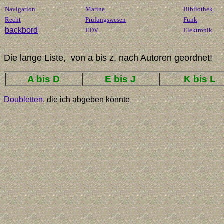
Navigation
Marine
Bibliothek
Recht
Prüfungswesen
Funk
backbord
EDV
Elektronik
Die lange Liste, von a bis z, nach Autoren geordnet!
A bis D
E bis J
K bis L
Doubletten
, die ich abgeben könnte