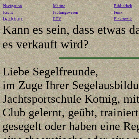
Navigation
Marine
Bibliothek
Recht
Prüfungswesen
Funk
backbord
EDV
Elektronik
Kann es sein, dass etwas da
es verkauft wird?
Liebe Segelfreunde,
im Zuge Ihrer Segelausbild
Jachtsportschule Kotnig, m
Club
gelernt, geübt, trainie
gesegelt oder
haben eine Re