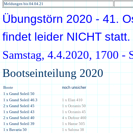
Meldungen bis
04.04.21
Übungstörn 20
20
-
41
. 
findet leider NICHT statt.
Samstag,
4
.
4
.20
20
, 1700 -
Bootseinteilung
2020
Boote
noch unsicher
1 x Grand Soleil 50
1 x Grand Soleil 46.3
1 x
Elan 410
2
x Grand Soleil 45
1 x Oceanis 50
1
x Grand Soleil 43
1 x Oceanis 45
2
x Grand Soleil 4
0
4
x Dufour 460
1 x Grand Soleil
39
1 x Hanse 505
1
x Bavaria 50
1 x Salona 38