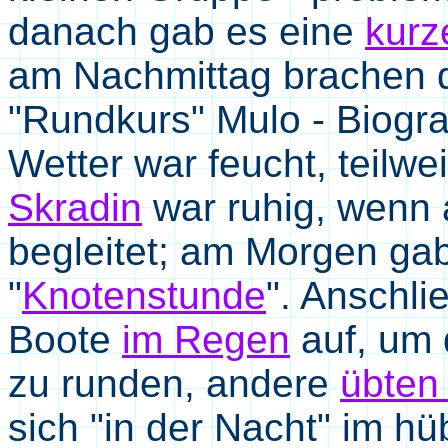
danach gab es eine
kurz
am Nachmittag brachen 
"Rundkurs" Mulo - Biogra
Wetter war feucht, teilwe
Skradin
war ruhig, wenn 
begleitet; am Morgen g
"
Knotenstunde
". Anschli
Boote
im Regen
auf, um 
zu runden, andere
übten
sich "in der Nacht" im 