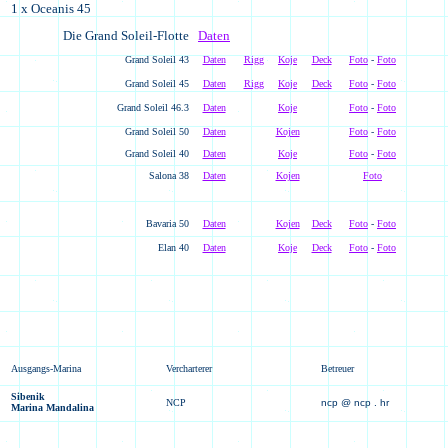
1 x Oceanis 45
Die Grand Soleil-Flotte
Daten
Grand Soleil 43
Daten
Rigg
Koje
Deck
Foto
-
Foto
Grand Soleil 45
Daten
Rigg
Koje
Deck
Foto
-
Foto
Grand Soleil 46.3
Daten
Koje
Foto
-
Foto
Grand Soleil 50
Daten
Kojen
Foto
-
Foto
Grand Soleil 40
Daten
Koje
Foto
-
Foto
Salona 38
Daten
Kojen
Foto
Bavaria 50
Daten
Kojen
Deck
Foto
-
Foto
Elan 40
Daten
Koje
Deck
Foto
-
Foto
Ausgangs-Marina
Vercharterer
Betreuer
Sibenik
NCP
ncp @ ncp . hr
Marina Mandalina