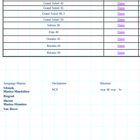
Grand Soleil 43
Daten
Grand Soleil 45
Daten
Grand Soleil 46.3
Daten
Grand Soleil 50
Daten
Salona 38
Daten
Elan 40
Daten
Oceanis 45
Daten
Bavaria 50
Daten
Bavaria 50
Daten
Ausgangs-Marina
Vercharterer
Betreuer
Sibenik
NCP
ncp @ ncp . hr
Marina Mandalina
Biograd
Murter
Marina Hramina
San Rocco