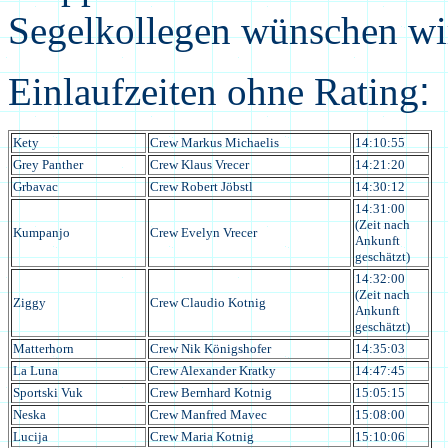
Segelkollegen wünschen wir 
Einlaufzeiten ohne Rating
Kety
Crew Markus Michaelis
14:10:55
Grey Panther
Crew Klaus Vrecer
14:21:20
Grbavac
Crew Robert Jöbstl
14:30:12
14:31:00
(Zeit nach
Kumpanjo
Crew Evelyn Vrecer
Ankunft
geschätzt)
14:32:00
(Zeit nach
Ziggy
Crew Claudio Kotnig
Ankunft
geschätzt)
Matterhorn
Crew Nik Königshofer
14:35:03
La Luna
Crew Alexander Kratky
14:47:45
Sportski Vuk
Crew Bernhard Kotnig
15:05:15
Neska
Crew Manfred Mavec
15:08:00
Lucija
Crew Maria Kotnig
15:10:06