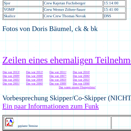
Sjor
Crew Kajetan Fuchsberger
15:14:00
VOMP
Crew Werner Zöhrer-Sauer
15:41:00
Skalice
Crew Crew Thomas Novak
DNS
Fotos von Doris Bäumel, ck & bk
Zeilen eines ehemaligen Teilnehm
Das war 2013!
Das war 2012!
Das war 2011!
Das war 2010!
Das war 2009!
Das war 2008!
Das war 2007!
Das war 2006!
Das war 2005!
Das war 2004!
Das war 2003!
Das war 2002!
Das war 2001!
Das war 2000!
Das war 1999!
Das war 1998!
Das waren unsere Übungstörns!
Vorbesprechung Skipper/Co-Skipper (NICHT
Ein paar Informationen zum Funk
geplante Termine