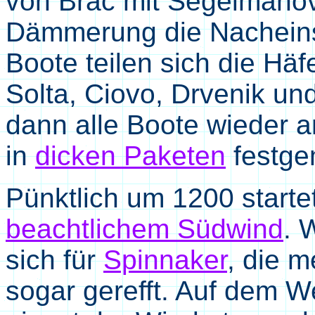
von Brac mit Segelmanöv
Dämmerung die Nacheins
Boote teilen sich die Hä
Solta, Ciovo, Drvenik un
dann alle Boote wieder 
in
dicken Paketen
festge
Pünktlich um 1200 starte
beachtlichem Südwind
. 
sich für
Spinnaker
, die m
sogar gerefft. Auf dem 