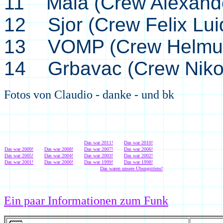
11 Mala (Crew Alexande
12 Sjor (Crew Felix Luid
13 VOMP (Crew Helmut
14 Grbavac (Crew Nikol
Fotos von Claudio - danke - und bk
Das war 2011!
Das war 2010!
Das war 2009!
Das war 2008!
Das war 2007!
Das war 2006!
Das war 2005!
Das war 2004!
Das war 2003!
Das war 2002!
Das war 2001!
Das war 2000!
Das war 1999!
Das war 1998!
Das waren unsere Übungstörns!
Ein paar Informationen zum Funk