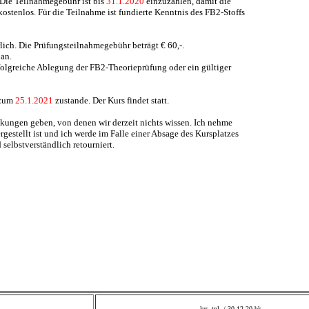
Die Teilnahmegebühr ist bis
31
.
1
.20
20
einzuzahlen, damit die
kostenlos.
Für die Teilnahme ist fundierte Kenntnis des FB2-Stoffs
rlich. Die Prüfungsteilnahmegebühr beträgt €
6
0,-.
 an.
rfolgreiche Ablegung der FB2-Theorieprüfung
oder ein gültiger
 zum
25.1.2021
zustande.
Der Kurs findet statt.
kungen geben, von denen wir derzeit nichts wissen. Ich nehme
estellt ist und ich werde im Falle einer Absage des Kursplatzes
selbstverständlich retourniert.
krs_tpl /
30.12.20
bk