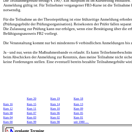
Die Teilnahmegebühr beträgt € 1
9
0,-. Ein Skriptum ist im Kursbeitrag enthalten.
Anmeldung gültig ist.
Für Teilnehmer vergangener FB3-Kurse ist die Teilnahme 
notwendig.
Für die Teilnahme an der Theori
e
prüfung ist eine frühzeitige Anmeldung erforde
(
Prüfungsgebühr der Prüfungsorganisation
)
. Reisekosten der Prüfer fallen separat
Die Zulassung zur Prüfung kann nur erfolgen, wenn eine Bestätigung über die e
Befähigungsausweis FB2 vorliegt.
D
ie Veranstaltung kommt nur bei mindestens
6
verbindlichen Anmeldungen bis
Ja - und nur, wenn die Maßnahmenbande es erlaubt. Es kann Teilnehmerbeschrän
beim Abschicken der Anmeldung zur Kenntnis, dass meine Teilnahme nicht sicherg
keine Forderungen stellen. Eine eventuell bereits bezahlte Teilnahmegebühr wird 
Kurs
20
Kurs 1
9
Kurs 1
8
Kurs 16
Kurs 15
Kurs 1
4
Kurs 13
Kurs 12
Kurs 11
Kurs 10
Kurs 09
Kurs 08
Kurs 07
Kurs 06
Kurs 05
Kurs 04
Kurs 03
Kurs 02
Kurs 01
Kurs 00
Kurs 99
Kurs 98
seit 1980 ...
geplante Termine