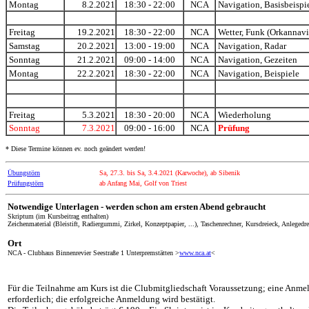
Montag
8.2.2021
18:30 - 22:00
NCA
Navigation, Basisbeispi
Freitag
19.2.2021
18:30 - 22:00
NCA
Wetter, Funk (Orkannavi
Samstag
20.2.2021
13:00 - 19:00
NCA
Navigation, Radar
Sonntag
21.2.2021
09:00 - 14:00
NCA
Navigation, Gezeiten
Montag
22.2.2021
18:30 - 22:00
NCA
Navigation,
Beispiele
Freitag
5.3.2021
18:30 - 20:00
NCA
Wiederholung
Sonntag
7.3.2021
09:00
-
16:00
NCA
Prüfung
* Diese Termine können ev. noch geändert werden!
Übungstörn
Sa,
27.3.
bis Sa,
3.4
.20
21
(Karwoche), ab Sibenik
Prüfungstörn
ab Anfang Mai,
Golf von Triest
Notwendige Unterlagen
- werden schon am ersten Abend gebraucht
Skriptum (im Kursbeitrag enthalten)
Zeichenmaterial (Bleistift, Radiergummi, Zirkel, Konzeptpapier, ...), Taschenrechner, Kursdreieck, Anlegedre
Ort
NCA -
Clubhaus Binnenrevier Seestraße 1 Unterpremstätten
>
www.nca.at
<
Für die Teilnahme am Kurs ist
die Clubmitgliedschaft
Voraussetzung;
eine Anmel
erforderlich; die erfolgreiche Anmeldung wird bestätigt.