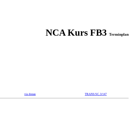
NCA Kurs FB3
Terminplan
via donau
TRANS/SC.3/147