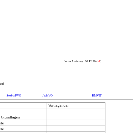
letzte Änderung:
30.12.20
(
v
1
)
ion!
SeeSchFVO
JachtVO
BMVIT
Vortragender
,
Grundlagen
ele
ele