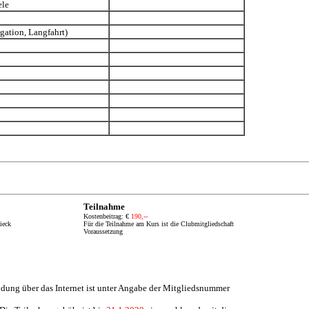
ele
gation, Langfahrt)
Teilnahme
Kostenbeitrag: €
19
0,--
ieck
Für die Teilnahme am Kurs ist die Clubmitgliedschaft
Voraussetzung
dung über das Internet
ist unter Angabe der Mitgliedsnummer