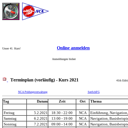
Online anmelden
Unser
41
. Kurs!
Anmeldungen bisher
T
erminplan (vorläufig) - Kurs 20
21
41
th Edit
NCA Prüfungsverwaltung
SeeSchFG
Tag
Datum
Zeit
Ort
Thema
Freitag
5.2.2021
18:30 - 22:00
NCA
Einführung, Navigation
Samstag
6.2.2021
13:00 - 19:00
NCA
Navigation, Basisbeispi
Sonntag
7.2.2021
09:00 - 14:00
NCA
Navigation, Basisbeispi