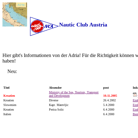
Nautic Club Austria
Hier gibt's Informationen von der Adria! Für die Richtigkeit können w
haben!
Neu:
Titel
Absender
post
Inh
Ministry of the Sea, Tourism, Transport
Kroatien
and Developmen
10.11.2005
Kroatien
Diverse
26.4.2002
Eink
Slowenien
Kapt. Matevljic
5.4.2000
Eink
Kroatien
Perica Solic
6.4.2000
Eink
Italien
6.4.2000
Bes