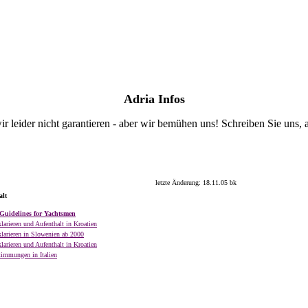
Adria Infos
ir leider nicht garantieren - aber wir bemühen uns! Schreiben Sie uns,
letzte Änderung:
18.11.05
bk
alt
Guidelines for Yachtsmen
larieren und Aufenthalt in Kroatien
larieren in Slowenien ab 2000
larieren und Aufenthalt in Kroatien
timmungen in Italien