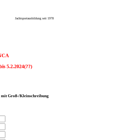
Jachtsportausbildung seit 1978
s NCA
bis 5.2.20
24(??)
t mit Groß-/Kleinschreibung