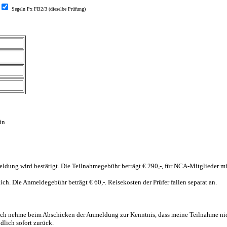
Segeln Px FB2/3 (dieselbe Prüfung)
in
eldung wird bestätigt.
Die Teilnahmegebühr beträgt € 290,-, für NCA-Mitglieder mit 
ch. Die Anmeldegebühr beträgt € 60,-. Reisekosten der Prüfer fallen separat an.
ch nehme beim Abschicken der Anmeldung zur Kenntnis, dass meine Teilnahme nicht 
dlich sofort zurück.