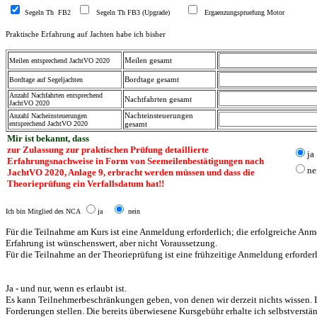
Segeln Th FB2
Segeln Th FB3 (Upgrade)
Ergaenzungspruefung Motor
Praktische Erfahrung auf Jachten habe ich bisher
Meilen gesamt
Meilen entsprechend JachtVO 2020
Bordtage gesamt
Bordtage auf Segeljachten
Anzahl Nachfahrten entsprechend
Nachtfahrten
gesamt
JachtVO 2020
Nacht
einsteuerungen
Anzahl Nacheinsteuerungen
entsprechend JachtVO 2020
gesamt
Mir ist bekannt, dass
zur Zulassung zur praktischen Prüfung detaillierte
ja
Erfahrungsnachweise in Form von Seemeilenbestätigungen nach
ne
JachtVO 2020, Anlage 9, erbracht werden müssen und dass die
Theorieprüfung ein Verfallsdatum hat!!
Ich bin Mitglied des NCA
ja
nein
Für die Teilnahme am Kurs ist eine Anmeldung erforderlich; die erfolgreiche Anm
Erfahrung ist wünschenswert, aber nicht Voraussetzung.
Für die Teilnahme an der Theorieprüfung ist eine frühzeitige Anmeldung erforderli
Ja - und nur, wenn es erlaubt ist.
Es kann Teilnehmerbeschränkungen geben, von denen wir derzeit nichts wissen. I
Forderungen stellen. Die bereits überwiesene Kursgebühr erhalte ich selbstverstän