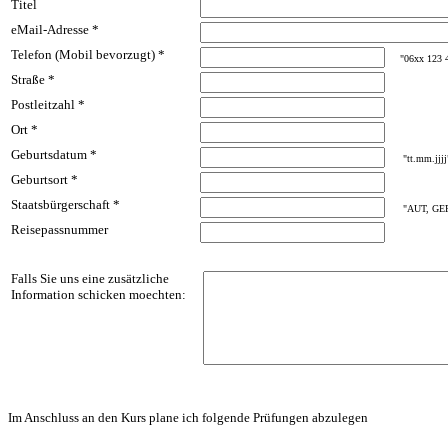
Titel
eMail-Adresse *
Telefon (Mobil bevorzugt) *
"06xx 123 4
Straße *
Postleitzahl *
Ort *
Geburtsdatum *
"tt.mm.jjjj"
Geburtsort *
Staatsbürgerschaft *
"AUT, GER,
Reisepassnummer
Falls Sie uns eine zusätzliche
Information schicken moechten:
Im Anschluss an den Kurs plane ich folgende Prüfungen abzulegen