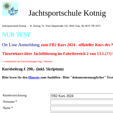
Jachtsportschule Kotnig
Jachtsportschule Kotnig -
B. Kotnig, St. Peter Hauptstraße 131, 8042 Graz, Tel 0676 790 20
7
5
NUR TEST
On Line Anmeldung
zum
FB2 Kurs 2024 - offizieller Kurs de
Theoriekurs über Jachtführung
im
Fahrtbereich
2
von 13.1.(??) 
- vorbehaltlich der Entscheidungen bzgl. Verboten
Kursbeitrag € 290,- (inkl. Skriptum)
Bitte lesen Sie den
Hinweis
zum Ausfüllen - Bitte "dokumententauglicher" Tex
Kursbezeichnung
Vorname *
Name *