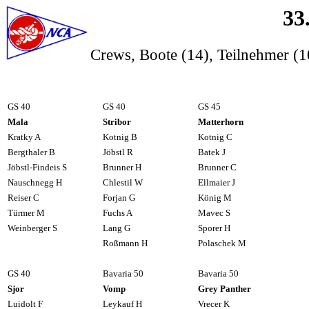
3
3
Crews, Boote (1
4
), Teilnehmer (
1
GS 40
GS 40
GS 45
Mala
Stribor
Matterhorn
Kratky A
Kotnig
B
Kotnig C
Bergthaler B
Jöbstl R
Batek J
Jöbstl-Findeis S
Brunner H
Brunner C
Nauschnegg H
Chlestil W
Ellmaier J
Reiser C
Forjan G
König M
Türmer M
Fuchs A
Mavec S
Weinberger S
Lang G
Sporer H
Roßmann H
Polaschek M
GS 40
Bavaria 50
Bavaria 50
Sjor
Vomp
Grey Panther
Luidolt F
Leykauf H
Vrecer K