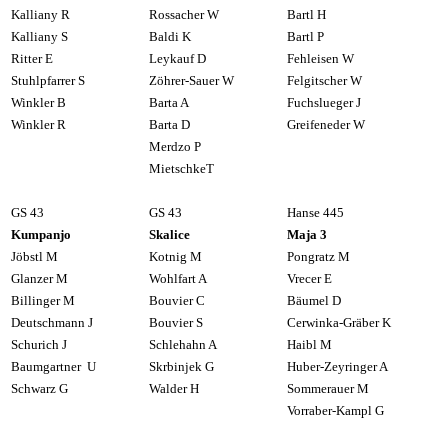
Kalliany
R
Rossacher W
Bartl H
Kalliany S
Baldi K
Bartl P
Ritter E
Leykauf D
Fehleisen W
Stuhlpfarrer S
Zöhrer-Sauer W
Felgitscher W
Winkler B
Barta A
Fuchslueger J
Winkler R
Barta D
Greifeneder W
Merdzo P
MietschkeT
GS 43
GS 43
Hanse 445
Kumpanjo
Skalice
Maja 3
Jöbstl M
Kotnig M
Pongratz M
Glanzer M
Wohlfart A
Vrecer E
Billinger M
Bouvier C
Bäumel D
Deutschmann J
Bouvier S
Cerwinka-Gräber K
Schurich J
Schlehahn A
Haibl M
Baumgartner U
Skrbinjek G
Huber-Zeyringer A
Schwarz G
Walder H
Sommerauer M
Vorraber-Kampl G