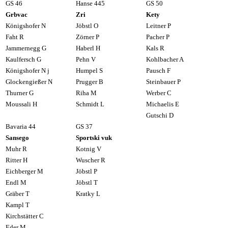
GS 46
Hanse 445
GS 50
Grbvac
Zri
Kety
Königshofer N
Jöbstl O
Leitner P
Faht R
Zörner P
Pacher P
Jammernegg G
Haberl H
Kals R
Kaulfersch G
Pehn V
Kohlbacher A
Königshofer N j
Humpel S
Pausch F
Glockengießer N
Prugger B
Steinbauer P
Thurner G
Riha M
Werber C
Moussali H
Schmidt L
Michaelis E
Gutschi D
Bavaria 44
GS 37
Sansego
Sportski vuk
Muhr R
Kotnig V
Ritter H
Wuscher R
Eichberger M
Jöbstl P
Endl M
Jöbstl T
Gräber T
Kratky L
Kampl T
Kirchstätter C
Eder M