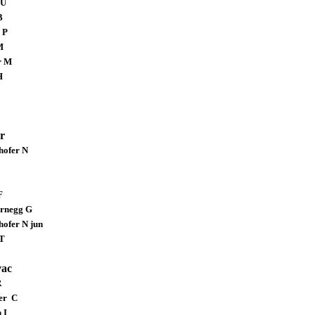
U
B
 P
M
r M
H
r
hofer N
J
F
rnegg G
hofer N jun
T
vac
R
er
C
 I