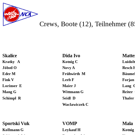
Crews, Boote (12
), Teilnehmer (
Skalice
Dida Ivo
Matte
Kratky
A
Kotnig C
Luidolt
Jöbstl O
Novy A
Resch 
Eder M
Frühwirth
M
Bäumel
Fink V
Leeb F
Forjan
Lorinser
E
Maier J
Lang
Mang G
Wittmann G
Reiter
Schimpl
R
Seidl
D
Thaler
Waclawiczek C
Sportski Vuk
VOMP
Mala
Kollmann G
Leykauf H
Kotnig