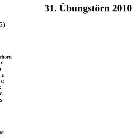
31. Übungstörn 2010
85)
rhorn
 F
H
 E
G
G
G
 S
 M