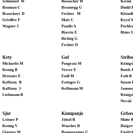
Schimmel
W
Rossacher W
Krenn
Bauman C
Braunegg G
Dunkl 
Brauchart
D
Fechter
M
Kleindl
Grießler F
Mair C
Krysl 
Wagner J
Pandis A
Pachle
Riavitz E
Ritter 
Richtig G
Fechter D
Kety
Gof
Stribo
Michaelis M
Pongratz M
Königs
Kotnig B
Vrecer E
Batek 
Droisner E
Endl M
Fath R
Kalliany
R
Essinger G
Insam 
Kalliany
S
Kollmann M
Jamme
Liebmann B
Königs
Novak 
Sjor
Kumpanjo
Grba
Leitner P
Jöbstl R
Muhr 
Kotnig V
Wuscher R
Haiger
Glanzer M
Baumgartner U
Englich