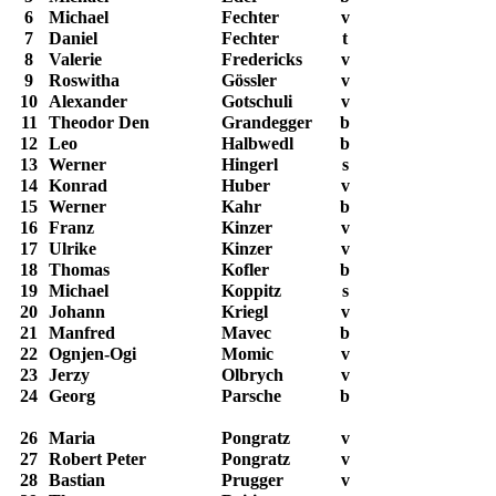
6
Michael
Fechter
v
7
Daniel
Fechter
t
8
Valerie
Fredericks
v
9
Roswitha
Gössler
v
10
Alexander
Gotschuli
v
11
Theodor Den
Grandegger
b
12
Leo
Halbwedl
b
13
Werner
Hingerl
s
14
Konrad
Huber
v
15
Werner
Kahr
b
16
Franz
Kinzer
v
17
Ulrike
Kinzer
v
18
Thomas
Kofler
b
19
Michael
Koppitz
s
20
Johann
Kriegl
v
21
Manfred
Mavec
b
22
Ognjen-Ogi
Momic
v
23
Jerzy
Olbrych
v
24
Georg
Parsche
b
26
Maria
Pongratz
v
27
Robert Peter
Pongratz
v
28
Bastian
Prugger
v