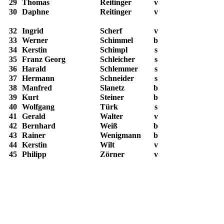
29
Thomas
Reitinger
v
30
Daphne
Reitinger
v
32
Ingrid
Scherf
v
33
Werner
Schimmel
b
34
Kerstin
Schimpl
s
35
Franz Georg
Schleicher
s
36
Harald
Schlemmer
s
37
Hermann
Schneider
s
38
Manfred
Slanetz
b
39
Kurt
Steiner
b
40
Wolfgang
Türk
s
41
Gerald
Walter
v
42
Bernhard
Weiß
b
43
Rainer
Wenigmann
b
44
Kerstin
Wilt
v
45
Philipp
Zörner
v