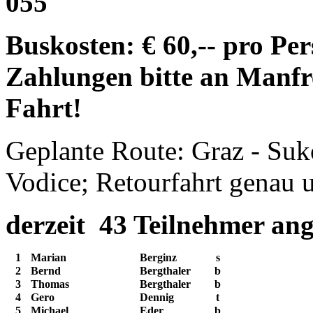
055
Buskosten: € 60,-- pro Pe
Zahlungen bitte an Manf
Fahrt!
Geplante Route: Graz - Suko
Vodice;
Retourfahrt genau 
derzeit 43 Teilnehmer an
1
Marian
Berginz
s
2
Bernd
Bergthaler
b
3
Thomas
Bergthaler
b
4
Gero
Dennig
t
5
Michael
Eder
b