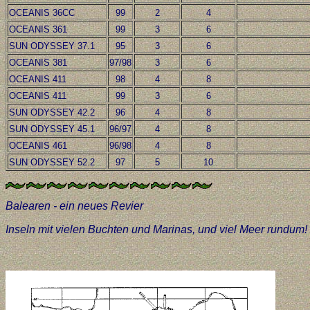
OCEANIS 36CC
99
2
4
OCEANIS 361
99
3
6
SUN ODYSSEY 37.1
95
3
6
OCEANIS 381
97/98
3
6
OCEANIS 411
98
4
8
OCEANIS 411
99
3
6
SUN ODYSSEY 42.2
96
4
8
SUN ODYSSEY 45.1
96/97
4
8
OCEANIS 461
96/98
4
8
SUN ODYSSEY 52.2
97
5
10
Balearen - ein neues Revier
Inseln mit vielen Buchten und Marinas, und viel Meer rundum!