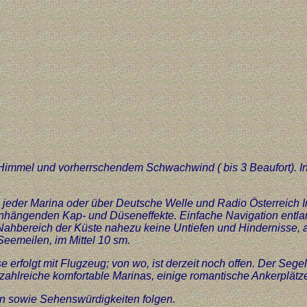
n Himmel und vorherrschendem Schwachwind ( bis 3 Beaufort). 
eder Marina oder über Deutsche Welle und Radio Österreich Int
ängenden Kap- und Düseneffekte. Einfache Navigation entlang
Im Nahbereich der Küste nahezu keine Untiefen und Hinderniss
emeilen, im Mittel 10 sm.
 erfolgt mit Flugzeug; von wo, ist derzeit noch offen. Der Sege
zahlreiche komfortable Marinas, einige romantische Ankerplätz
en sowie Sehenswürdigkeiten folgen.