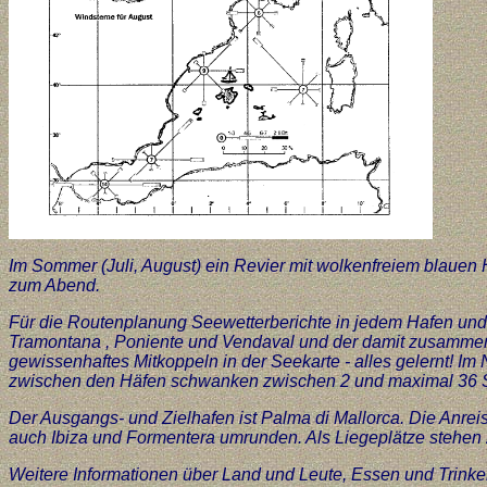
Im Sommer (Juli, August) ein Revier mit wolkenfreiem blaue
zum Abend.
Für die Routenplanung Seewetterberichte in jedem Hafen und j
Tramontana , Poniente und Vendaval und der damit zusammenh
gewissenhaftes Mitkoppeln in der Seekarte - alles gelernt! 
zwischen den Häfen schwanken zwischen 2 und maximal 36 Se
Der Ausgangs- und Zielhafen ist Palma di Mallorca. Die Anreise
auch Ibiza und Formentera umrunden. Als Liegeplätze stehen 
Weitere Informationen über Land und Leute, Essen und Trink