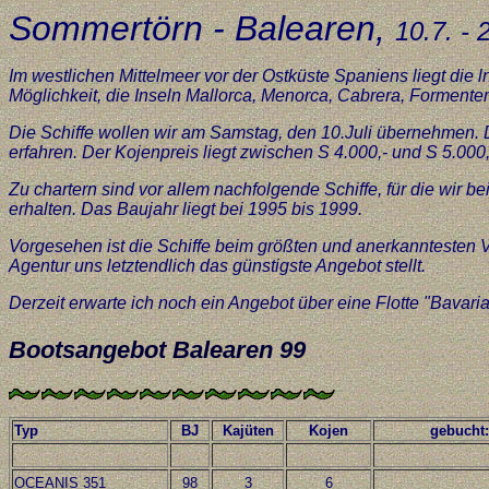
Sommertörn - Balearen,
10.7. - 
Im westlichen Mittelmeer vor der Ostküste Spaniens liegt die
Möglichkeit, die Inseln Mallorca, Menorca, Cabrera, Formente
Die Schiffe wollen wir am Samstag, den 10.Juli übernehmen. 
erfahren. Der Kojenpreis liegt zwischen S 4.000,- und S 5.000
Zu chartern sind vor allem nachfolgende Schiffe, für die wir 
erhalten. Das Baujahr liegt bei 1995 bis 1999.
Vorgesehen ist die Schiffe beim größten und anerkanntesten Ve
Agentur uns letztendlich das günstigste Angebot stellt.
Derzeit erwarte ich noch ein Angebot über eine Flotte "Bavaria
Bootsangebot Balearen 99
Typ
BJ
Kajüten
Kojen
gebucht:
OCEANIS 351
98
3
6