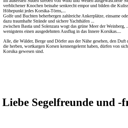
Im äußersten Süden streben von Wind und Wellen ausgewaschene Stei
verblichener Knochen beinahe senkrecht empor und bilden die Kulis
Höhepunkt jedes Korsika-Törns,...
Golfe und Buchten beherbergen zahlreiche Ankerplätze, einsame oder 
dazu traumhafte Strände und sichere Yachthäfen ...
zwischen Bastia und Solenzara wogt das grüne Meer der Weinberg, ..
wenigstens einen ausgedehnten Ausflug in das Innere Korsikas....
Alle, die Wälder, Berge und Dörfer aus der Nähe gesehen, den Duft
die herben, wortkargen Korsen kennengelernt haben, dürfen von sich
Korsika gewesen sind.
Liebe Segelfreunde und -