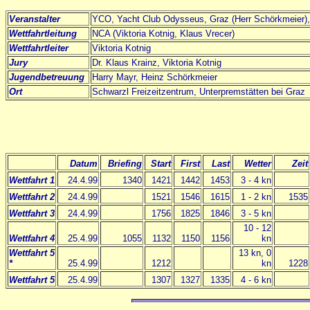
Veranstalter
YCO, Yacht Club Odysseus, Graz (Herr Schörkmeier
Wettfahrtleitung
NCA (Viktoria Kotnig, Klaus Vrecer)
Wettfahrtleiter
Viktoria Kotnig
Jury
Dr. Klaus Krainz, Viktoria Kotnig
Jugendbetreuung
Harry Mayr, Heinz Schörkmeier
Ort
Schwarzl Freizeitzentrum, Unterpremstätten bei Graz
Datum
Briefing
Start
First
Last
Wetter
Zeit
Wettfahrt 1
24.4.99
1340
1421
1442
1453
3 - 4 kn
Wettfahrt 2
24.4.99
1521
1546
1615
1 - 2 kn
1535
Wettfahrt 3
24.4.99
1756
1825
1846
3 - 5 kn
10 - 12
Wettfahrt 4
25.4.99
1055
1132
1150
1156
kn
Wettfahrt 5
13 kn, 0
*
25.4.99
1212
kn
1228
Wettfahrt 5
25.4.99
1307
1327
1335
4 - 6 kn