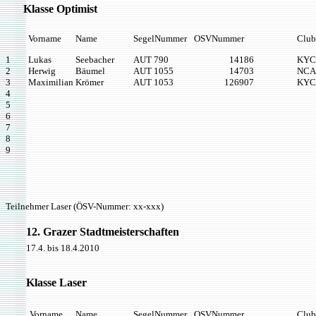
Klasse Optimist
Vorname
Name
SegelNummer
OSVNummer
Club
1
Lukas
Seebacher
AUT 790
14186
KYC
2
Herwig
Bäumel
AUT 1055
14703
NCA
3
Maximilian
Krömer
AUT 1053
126907
KYC
4
5
6
7
8
9
Teilnehmer Laser (ÖSV-Nummer: xx-xxx)
12. Grazer Stadtmeisterschaften
17.4. bis 18.4.2010
Klasse Laser
Vorname
Name
SegelNummer
OSVNummer
Club