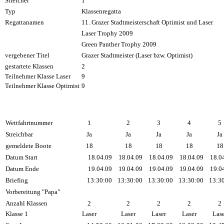
Streicher
1
Typ
Klassenregatta
Regattanamen
11. Grazer Stadtmeisterschaft Optimist und Laser
Laser Trophy 2009
Green Panther Trophy 2009
vergebener Titel
Grazer Stadtmeister (Laser bzw. Optimist)
gestartete Klassen
2
Teilnehmer Klasse Laser
9
Teilnehmer Klasse Optimist
9
Wettfahrtnummer
1
2
3
4
5
Streichbar
Ja
Ja
Ja
Ja
Ja
gemeldete Boote
18
18
18
18
18
Datum Start
18.04.09
18.04.09
18.04.09
18.04.09
18.0
Datum Ende
19.04.09
19.04.09
19.04.09
19.04.09
19.0
Briefing
13:30:00
13:30:00
13:30:00
13:30:00
13:3
Vorbereitung "Papa"
Anzahl Klassen
2
2
2
2
2
Klasse 1
Laser
Laser
Laser
Laser
Las