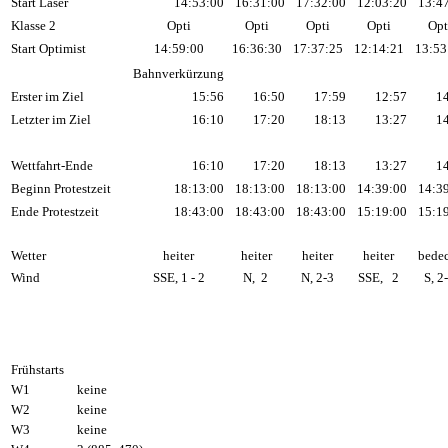
Start Laser
14:53:00
16:31:00
17:32:00
12:03:20
13:4
Klasse 2
Opti
Opti
Opti
Opti
Opt
Start Optimist
14:59:00
16:36:30
17:37:25
12:14:21
13:53
Bahnverkürzung
Erster im Ziel
15:56
16:50
17:59
12:57
1
Letzter im Ziel
16:10
17:20
18:13
13:27
1
Wettfahrt-Ende
16:10
17:20
18:13
13:27
1
Beginn Protestzeit
18:13:00
18:13:00
18:13:00
14:39:00
14:3
Ende Protestzeit
18:43:00
18:43:00
18:43:00
15:19:00
15:1
Wetter
heiter
heiter
heiter
heiter
bede
Wind
SSE, 1 - 2
N, 2
N, 2-3
SSE, 2
S, 2
Frühstarts
W1
keine
W2
keine
W3
keine