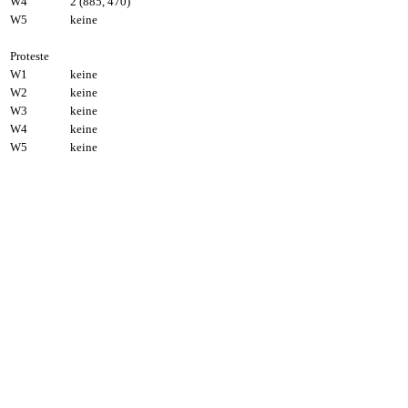
W4
2 (885, 470)
W5
keine
Proteste
W1
keine
W2
keine
W3
keine
W4
keine
W5
keine