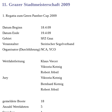
11. Grazer Stadtmeisterschaft
2009
1. Regatta zum Green Panther Cup 2009
Datum Beginn
18.4.09
Datum Ende
19.4.09
Gebiet
SFZ Graz
Veranstalter
Steirischer Segelverband
Organisator (Durchführung)
NCA, YCO
Wettfahrtleitung
Klaus Vrecer
Viktoria Kotnig
Robert Jöbstl
Jury
Viktoria Kotnig
Bernhard Kotnig
Robert Jöbstl
gemeldete Boote
18
Anzahl Wettfahrten
5