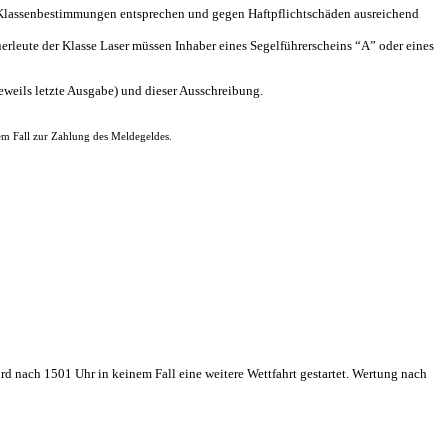
den Klassenbestimmungen entsprechen und gegen Haftpflichtschäden ausreichend
erleute der Klasse Laser müssen Inhaber eines Segelführerscheins “A” oder eines
weils letzte Ausgabe) und dieser Ausschreibung.
em Fall zur Zahlung des Meldegeldes.
ird nach 1501 Uhr in keinem Fall eine weitere Wettfahrt gestartet. Wertung nach