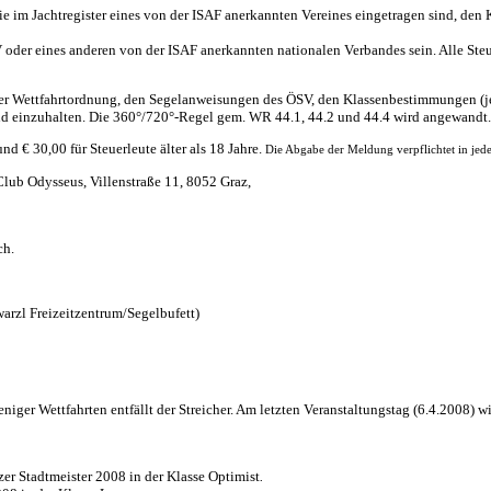
, die im Jachtregister eines von der ISAF anerkannten Vereines eingetragen sind, 
oder eines anderen von der ISAF anerkannten nationalen Verbandes sein. Alle Steu
er Wettfahrtordnung, den Segelanweisungen des ÖSV, den Klassenbestimmungen (je
d einzuhalten. Die 360°/720°-Regel gem. WR 44.1, 44.2 und 44.4 wird angewandt.
d € 30,00 für Steuerleute älter als 18 Jahre.
Die Abgabe der Meldung verpflichtet in jed
Club Odysseus, Villenstraße 11, 8052 Graz,
ch.
arzl Freizeitzentrum/Segelbufett)
niger Wettfahrten entfällt der Streicher. Am letzten Veranstaltungstag (6.4.2008) w
azer Stadtmeister 2008 in der Klasse Optimist
.