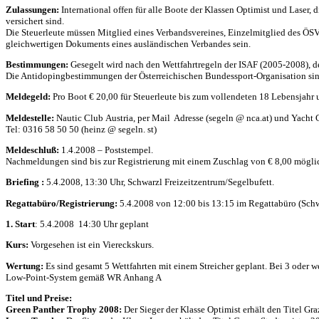
Zulassungen:
International offen für alle Boote der Klassen Optimist und Laser
versichert sind.
Die Steuerleute müssen Mitglied eines Verbandsvereines, Einzelmitglied des ÖSV 
gleichwertigen Dokuments eines ausländischen Verbandes sein.
Bestimmungen:
Gesegelt wird nach den Wettfahrtregeln der ISAF (2005-2008),
d
Die Antidopingbestimmungen der Österreichischen Bundessport-Organisation sin
Meldegeld:
Pro Boot € 20,00 für Steuerleute bis zum vollendeten 18 Lebensjahr un
Meldestelle:
Nautic Club Austria, per Mail Adresse (segeln @ nca.at) und Yacht 
Tel: 0316 58 50 50 (heinz @ segeln. st)
Meldeschluß:
1.4.2008 – Poststempel.
Nachmeldungen sind bis zur Registrierung mit einem Zuschlag von € 8,00 mögli
Briefing :
5.4.2008, 13:30 Uhr, Schwarzl Freizeitzentrum/Segelbufett.
Regattabüro/Registrierung:
5.4.2008 von 12:00 bis 13:15 im Regattabüro (Schw
1. Start
: 5.4.2008 14:30 Uhr geplant
Kurs:
Vorgesehen ist ein Viereckskurs.
Wertung:
Es sind gesamt 5 Wettfahrten mit einem Streicher geplant. Bei 3 oder we
Low-Point-System gemäß WR Anhang A
Titel und Preise:
Green Panther Trophy 2008:
Der Sieger der Klasse Optimist erhält den Titel Gr