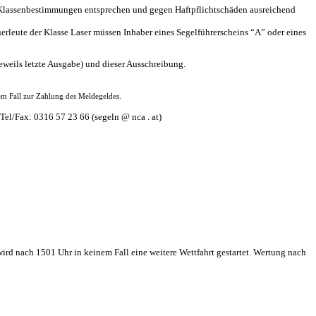
den Klassenbestimmungen entsprechen und gegen Haftpflichtschäden ausreichend
erleute der Klasse Laser müssen Inhaber eines Segelführerscheins “A” oder eines
weils letzte Ausgabe) und dieser Ausschreibung.
em Fall zur Zahlung des Meldegeldes.
Tel/Fax: 0316 57 23 66 (segeln @ nca . at)
 wird nach 1501 Uhr in keinem Fall eine weitere Wettfahrt gestartet. Wertung nach