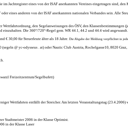
, die im Jachtregister eines von der ISAF anerkannten Vereines eingetragen sind, 
oder eines anderen von der ISAF anerkannten nationalen Verbandes sein. Alle Steu
er Wettfahrtordnung, den Segelanweisungen des ÖSV, den Klassenbestimmungen (je
d einzuhalten. Die 360°/720°-Regel gem. WR 44.1, 44.2 und 44.4 wird angewandt.
d € 30,00 für Steuerleute älter als 18 Jahre.
Die Abgabe der Meldung verpflichtet in jed
 (segeln @ yc-odysseus . at) oder Nautic Club Austria, Rochelgasse10, 8020 Graz, 
ch.
warzl Freizeitzentrum/Segelbufett)
niger Wettfahrten entfällt der Streicher. Am letzten Veranstaltungstag (23.4.2006)
azer Stadtmeister 2006 in der Klasse Optimist
.
006 in der Klasse Laser