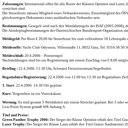
Zulassungen:
International offen für alle Boote der Klassen Optimist und Laser
versichert sind.
Die Steuerleute müssen Mitglied eines Verbandsvereines, Einzelmitglied des ÖSV 
gleichwertigen Dokuments eines ausländischen Verbandes sein.
Bestimmungen:
Gesegelt wird nach den Wettfahrtregeln der ISAF (2005-2008),
d
Die Antidopingbestimmungen der Österreichischen Bundessport-Organisation sin
Meldegeld:
Pro Boot € 20,00 für Steuerleute bis zum vollendeten 18 Lebensjahr un
Meldestelle:
Yacht Club Odysseus, Villenstraße 11, 8052 Graz, Tel: 0316 58 50 50
Meldeschluß:
20.4.2006 – Poststempel.
Nachmeldungen sind bis zur Registrierung mit einem Zuschlag von € 8,00 mögli
Briefing :
22.4.2006, 13:30 Uhr, Schwarzl Freizeitzentrum/Segelbufett.
Regattabüro/Registrierung:
22.4.2006 von 12:00 bis 13:30 im Regattabüro (Sch
1. Start
: 22.4.2006 14:30 Uhr geplant
Kurs:
Vorgesehen ist ein Viereckskurs.
Wertung:
Es sind gesamt 5 Wettfahrten mit einem Streicher geplant. Bei 3 oder we
Low-Point-System gemäß WR Anhang A
Titel und Preise:
Green Panther Trophy 2006:
Der Sieger der Klasse Optimist erhält den Titel Gr
Laser Trophy:
Der Sieger der Klasse Laser erhält den Titel Grazer Stadtmeister 2