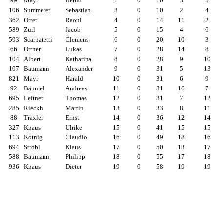
99
Mayr
Bernd
2
0
10
3
5
106
Summerer
Sebastian
3
0
10
2
4
362
Otter
Raoul
4
0
14
11
2
589
Zurl
Jacob
5
0
15
4
6
593
Scarpatetti
Clemens
6
0
20
10
3
66
Ortner
Lukas
7
0
28
14
8
104
Albert
Katharina
8
0
28
9
10
107
Baumann
Alexander
9
0
31
5
13
821
Mayr
Harald
10
0
31
6
9
92
Bäumel
Andreas
11
0
31
16
7
695
Leitner
Thomas
12
0
31
7
12
285
Rieckh
Martin
13
0
33
8
11
88
Traxler
Ernst
14
0
36
12
14
327
Knaus
Ulrike
15
0
41
15
15
113
Kotnig
Claudio
16
0
49
18
16
694
Strobl
Klaus
17
0
50
13
17
588
Baumann
Philipp
18
0
55
17
18
936
Knaus
Dieter
19
0
58
19
19