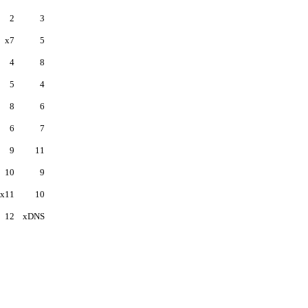
2
3
x7
5
4
8
5
4
8
6
6
7
9
11
10
9
x11
10
12
xDNS