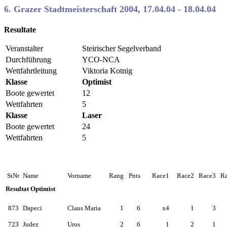
6. Grazer Stadtmeisterschaft 2004, 17.04.04 - 18.04.04
Resultate
Veranstalter
Steirischer Segelverband
Durchführung
YCO-NCA
Wettfahrtleitung
Viktoria Kotnig
Klasse
Optimist
Boote gewertet
12
Wettfahrten
5
Klasse
Laser
Boote gewertet
24
Wettfahrten
5
StNr
Name
Vorname
Rang
Pnts
Race1
Race2
Race3
R
Resultat Optimist
873
Dapeci
Claus Maria
1
6
x4
1
3
723
Judez
Uros
2
6
1
2
1