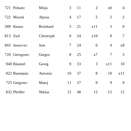
721
Poharic
Mitja
3
11
2
x6
4
722
Muzek
Aljosa
4
17
5
5
2
589
Knaus
Reinhard
5
21
x11
3
6
813
Zurl
Christoph
6
24
x10
8
7
843
Jausovec
Jure
7
24
6
4
x8
720
Greogorec
Gregor
8
25
x7
7
5
940
Bäumel
Georg
9
33
3
x11
10
922
Baumann
Antonia
10
37
8
10
x11
725
Gregorec
Matej
11
37
9
9
9
832
Pfeiffer
Niklas
12
48
12
12
12