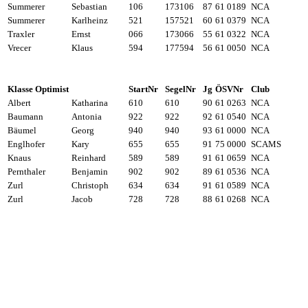
Summerer
Sebastian
106
173106
87
61 0189
NCA
Summerer
Karlheinz
521
157521
60
61 0379
NCA
Traxler
Ernst
066
173066
55
61 0322
NCA
Vrecer
Klaus
594
177594
56
61 0050
NCA
Klasse Optimist
StartNr
SegelNr
Jg
ÖSVNr
Club
Albert
Katharina
610
610
90
61 0263
NCA
Baumann
Antonia
922
922
92
61 0540
NCA
Bäumel
Georg
940
940
93
61 0000
NCA
Englhofer
Kary
655
655
91
75 0000
SCAMS
Knaus
Reinhard
589
589
91
61 0659
NCA
Pernthaler
Benjamin
902
902
89
61 0536
NCA
Zurl
Christoph
634
634
91
61 0589
NCA
Zurl
Jacob
728
728
88
61 0268
NCA