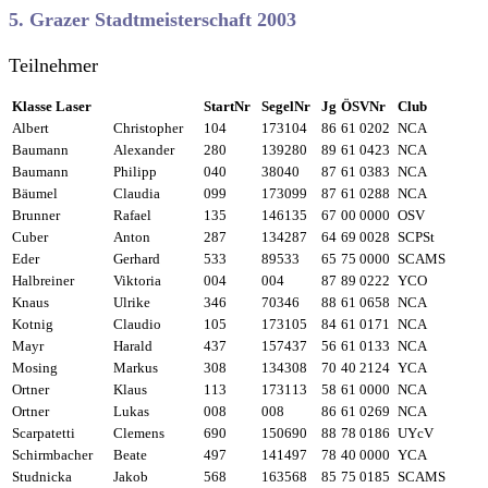
5. Grazer Stadtmeisterschaft 2003
Teilnehmer
Klasse Laser
StartNr
SegelNr
Jg
ÖSVNr
Club
Albert
Christopher
104
173104
86
61 0202
NCA
Baumann
Alexander
280
139280
89
61 0423
NCA
Baumann
Philipp
040
38040
87
61 0383
NCA
Bäumel
Claudia
099
173099
87
61 0288
NCA
Brunner
Rafael
135
146135
67
00 0000
OSV
Cuber
Anton
287
134287
64
69 0028
SCPSt
Eder
Gerhard
533
89533
65
75 0000
SCAMS
Halbreiner
Viktoria
004
004
87
89 0222
YCO
Knaus
Ulrike
346
70346
88
61 0658
NCA
Kotnig
Claudio
105
173105
84
61 0171
NCA
Mayr
Harald
437
157437
56
61 0133
NCA
Mosing
Markus
308
134308
70
40 2124
YCA
Ortner
Klaus
113
173113
58
61 0000
NCA
Ortner
Lukas
008
008
86
61 0269
NCA
Scarpatetti
Clemens
690
150690
88
78 0186
UYcV
Schirmbacher
Beate
497
141497
78
40 0000
YCA
Studnicka
Jakob
568
163568
85
75 0185
SCAMS