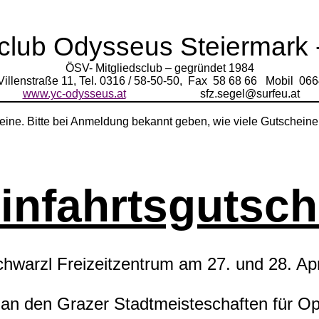
club Odysseus Steiermark
ÖSV- Mitgliedsclub – gegründet 1984
illenstraße 11, Tel. 0316 / 58-50-50,
Fax
58 68 66
Mobil
066
www.yc-odysseus.at
sfz.segel@surfeu.at
heine. Bitte bei Anmeldung bekannt geben, wie viele Gutscheine
infahrtsgutsch
chwarzl Freizeitzentrum am 27. und 28. Apr
an den Grazer Stadtmeisteschaften für Op