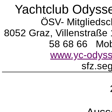
Yachtclub Odyss
ÖSV- Mitgliedsc
8052 Graz, Villenstraße 
58 68 66
Mob
www.yc-odyss
sfz.se