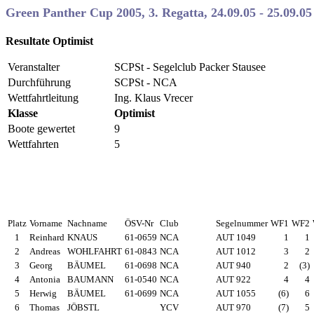
Green Panther Cup 2005, 3. Regatta, 24.09.05 - 25.09.05
Resultate Optimist
Veranstalter
SCPSt - Segelclub Packer Stausee
Durchführung
SCPSt - NCA
Wettfahrtleitung
Ing. Klaus Vrecer
Klasse
Optimist
Boote gewertet
9
Wettfahrten
5
Platz
Vorname
Nachname
ÖSV-Nr
Club
Segelnummer
WF1
WF2
1
Reinhard
KNAUS
61-0659
NCA
AUT 1049
1
1
2
Andreas
WOHLFAHRT
61-0843
NCA
AUT 1012
3
2
3
Georg
BÄUMEL
61-0698
NCA
AUT 940
2
(3)
4
Antonia
BAUMANN
61-0540
NCA
AUT 922
4
4
5
Herwig
BÄUMEL
61-0699
NCA
AUT 1055
(6)
6
6
Thomas
JÖBSTL
YCV
AUT 970
(7)
5