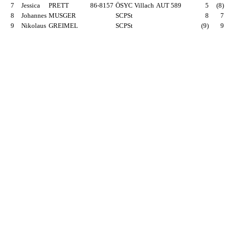
7
Jessica
PRETT
86-8157
ÖSYC Villach
AUT 589
5
(8)
8
Johannes
MUSGER
SCPSt
8
7
9
Nikolaus
GREIMEL
SCPSt
(9)
9