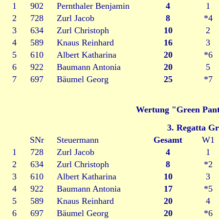
1
902
Pernthaler Benjamin
4
1
2
728
Zurl Jacob
8
*4
3
634
Zurl Christoph
10
2
4
589
Knaus Reinhard
16
3
5
610
Albert Katharina
20
*6
6
922
Baumann Antonia
20
5
7
697
Bäumel Georg
25
*7
Wertung "Green Pant
3. Regatta G
SNr
Steuermann
Gesamt
W1
1
728
Zurl Jacob
4
1
2
634
Zurl Christoph
8
*2
3
610
Albert Katharina
10
3
4
922
Baumann Antonia
17
*5
5
589
Knaus Reinhard
20
4
6
697
Bäumel Georg
20
*6