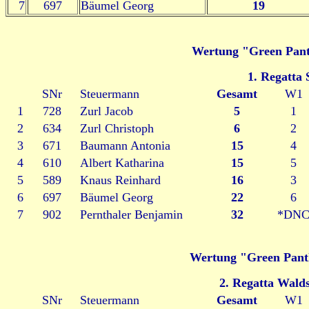
7
697
Bäumel Georg
19
Wertung "Green Pant
1. Regatta
SNr
Steuermann
Gesamt
W1
1
728
Zurl Jacob
5
1
2
634
Zurl Christoph
6
2
3
671
Baumann Antonia
15
4
4
610
Albert Katharina
15
5
5
589
Knaus Reinhard
16
3
6
697
Bäumel Georg
22
6
7
902
Pernthaler Benjamin
32
*DN
Wertung "Green Pant
2. Regatta Wald
SNr
Steuermann
Gesamt
W1