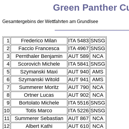
Green Panther C
Gesamtergebins der Wettfahrten am Grundlsee
1
Frederico Milan
ITA 5483
SNSG
2
Faccio Francesca
ITA 4967
SNSG
3
Pernthaler Benjamin
AUT 589
NCA
4
Scorovich Michele
ITA 5841
SNSG
5
Szymanski Maxi
AUT 940
AMS
6
Szymanski Witold
AUT 941
AMS
7
Summerer Moritz
AUT 790
NCA
8
Ortner Lucas
AUT 902
NCA
9
Bortolato Michele
ITA 5516
SNSG
10
Totis Marco
ITA 5226
SNSG
11
Summerer Sebastian
AUT 867
NCA
12
Albert Kathi
AUT 610
NCA