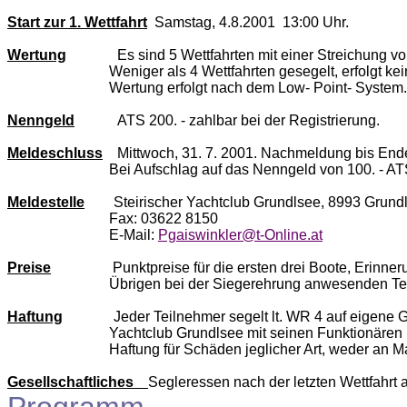
Start zur 1. Wettfahrt
Samstag, 4.8.2001
13:00 Uhr.
Wertung
Es sind 5 Wettfahrten mit einer Streichung 
Weniger als 4 Wettfahrten gesegelt, erfolgt ke
Wertung erfolgt nach dem Low- Point- System.
Nenngeld
ATS 200. - zahlbar bei der Registrierung.
Meldeschluss
Mittwoch, 31. 7. 2001. Nachmeldung bis Ende
Bei Aufschlag auf das Nenngeld von 100. - AT
Meldestelle
Steirischer Yachtclub Grundlsee, 8993 Grund
Fax: 03622 8150
E-Mail:
Pgaiswinkler@t-Online.at
Preise
Punktpreise für die ersten drei Boote, Erinner
Übrigen bei der Siegerehrung anwesenden Te
Haftung
Jeder Teilnehmer segelt lt. WR 4 auf eigene G
Yachtclub Grundlsee mit seinen Funktionären 
Haftung für Schäden jeglicher Art, weder an 
Gesellschaftliches
Segleressen nach der letzten Wettfahrt