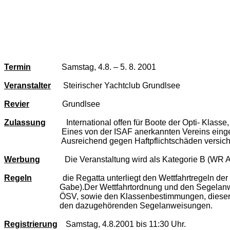
Termin
Samstag, 4.8. – 5. 8. 2001
Veranstalter
Steirischer Yachtclub Grundlsee
Revier
Grundlsee
Zulassung
International offen für Boote der Opti- Klasse
Eines von der ISAF anerkannten Vereins eing
Ausreichend gegen Haftpflichtschäden versiche
Werbung
Die Veranstaltung wird als Kategorie B (WR 
Regeln
die Regatta unterliegt den Wettfahrtregeln der 
Gabe).Der Wettfahrtordnung und den Segelan
ÖSV, sowie den Klassenbestimmungen, dieser
den dazugehörenden Segelanweisungen.
Registrierung
Samstag, 4.8.2001 bis 11:30 Uhr.