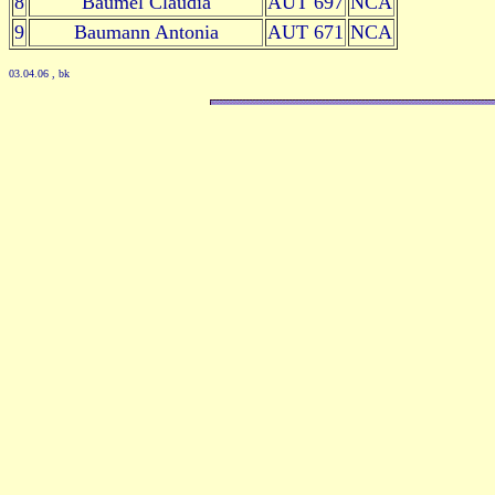
8
Bäumel Claudia
AUT 697
NCA
9
Baumann Antonia
AUT 671
NCA
03.04.06
, bk