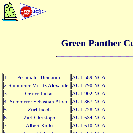
Green Panther C
1
Pernthaler Benjamin
AUT 589
NCA
2
Summerer Moritz Alexander
AUT 790
NCA
3
Ortner Lukas
AUT 902
NCA
4
Summerer Sebastian Albert
AUT 867
NCA
5
Zurl Jacob
AUT 728
NCA
6
Zurl Christoph
AUT 634
NCA
7
Albert Kathi
AUT 610
NCA