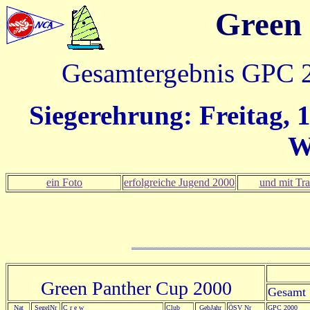
Green
Gesamtergebnis GPC 2
Siegerehrung: Freitag, 1
W
ein Foto
erfolgreiche Jugend 2000
und mit Tra
Green Panther Cup 2000
Gesamt
Nat
SegelNr
C r e w
Club
GebJahr
ÖSV Nr
GPC 2000