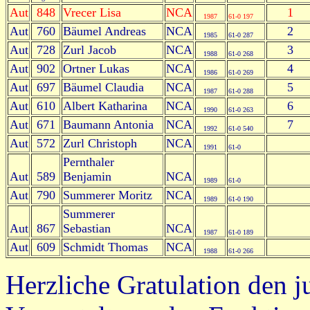
Aut
848
Vrecer Lisa
NCA
1
1987
61-0 197
Aut
760
Bäumel Andreas
NCA
2
1985
61-0 287
Aut
728
Zurl Jacob
NCA
3
1988
61-0 268
Aut
902
Ortner Lukas
NCA
4
1986
61-0 269
Aut
697
Bäumel Claudia
NCA
5
1987
61-0 288
Aut
610
Albert Katharina
NCA
6
1990
61-0 263
Aut
671
Baumann Antonia
NCA
7
1992
61-0 540
Aut
572
Zurl Christoph
NCA
1991
61-0
Pernthaler
Aut
589
Benjamin
NCA
1989
61-0
Aut
790
Summerer Moritz
NCA
1989
61-0 190
Summerer
Aut
867
Sebastian
NCA
1987
61-0 189
Aut
609
Schmidt Thomas
NCA
1988
61-0 266
Herzliche Gratulation den 