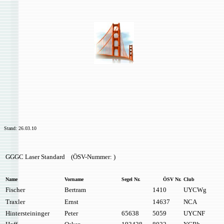
Stand:
26.03.10
GGGC Laser Standard (ÖSV-Nummer: )
Name
Vorname
Segel Nr.
ÖSV Nr.
Club
Fischer
Bertram
1410
UYCWg
Traxler
Ernst
14637
NCA
Hintersteininger
Peter
65638
5059
UYCNF