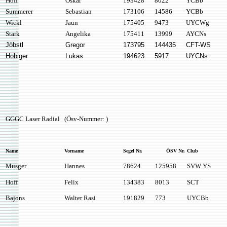
Hoff
Oskar
193428
8022
YCBb
Summerer
Sebastian
173106
14586
YCBb
Wickl
Jaun
175405
9473
UYCWg
Stark
Angelika
175411
13999
AYCNs
Jöbstl
Gregor
173795
144435
CFT-WS
Hobiger
Lukas
194623
5917
UYCNs
GGGC Laser Radial (Ösv-Nummer: )
Name
Vorname
Segel Nr.
ÖSV Nr.
Club
Musger
Hannes
78624
125958
SVW YS
Hoff
Felix
134383
8013
SCT
Bajons
Walter Rasi
191829
773
UYCBb