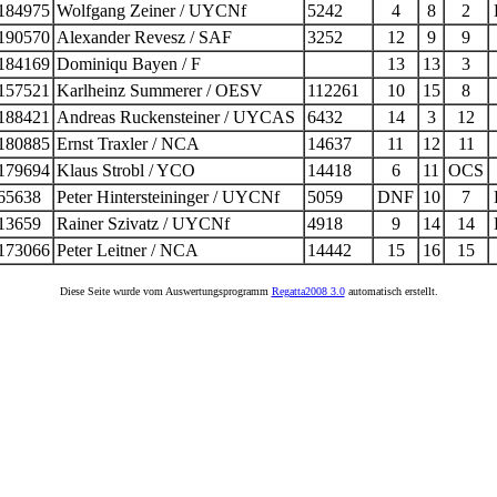
184975
Wolfgang Zeiner / UYCNf
5242
4
8
2
190570
Alexander Revesz / SAF
3252
12
9
9
184169
Dominiqu Bayen / F
13
13
3
157521
Karlheinz Summerer / OESV
112261
10
15
8
188421
Andreas Ruckensteiner / UYCAS
6432
14
3
12
180885
Ernst Traxler / NCA
14637
11
12
11
179694
Klaus Strobl / YCO
14418
6
11
OCS
65638
Peter Hintersteininger / UYCNf
5059
DNF
10
7
13659
Rainer Szivatz / UYCNf
4918
9
14
14
173066
Peter Leitner / NCA
14442
15
16
15
Diese Seite wurde vom Auswertungsprogramm
Regatta2008 3.0
automatisch erstellt.