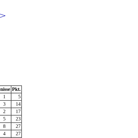
nisse
Pkt.
1
5
3
14
2
17
5
23
8
27
4
27