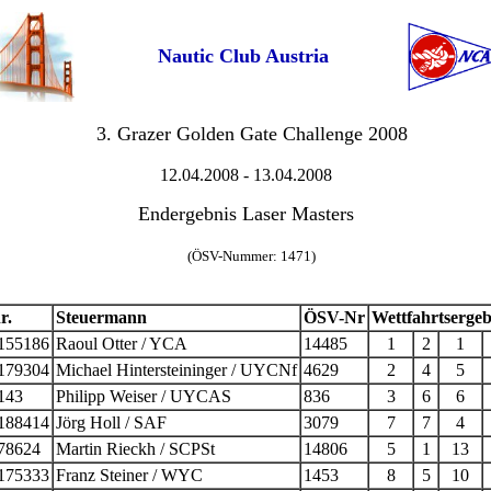
Nautic Club Austria
3. G
razer Golden Gate Challenge 2008
12.04.2008 - 13.04.2008
Endergebnis Laser Masters
(ÖSV-Nummer: 1471)
r.
Steuermann
ÖSV-Nr
Wettfahrtsergeb
155186
Raoul Otter / YCA
14485
1
2
1
179304
Michael Hintersteininger / UYCNf
4629
2
4
5
143
Philipp Weiser / UYCAS
836
3
6
6
188414
Jörg Holl / SAF
3079
7
7
4
78624
Martin Rieckh / SCPSt
14806
5
1
13
175333
Franz Steiner / WYC
1453
8
5
10