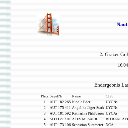
Naut
2. G
razer Go
16.04
Endergebnis La
Platz
SegelNr
Name
Club
1
AUT 182 265
Nicole Eder
UYCNs
2
AUT 175 411
Angelika Jäger-Stark
UYCNs
3
AUT 181 592
Katharina Pirklbauer
UYCAs
4
SLO 179 710
ALES MESARIC
BD RANCA Pt
5
AUT 173 106
Sebastian Summerer
NCA