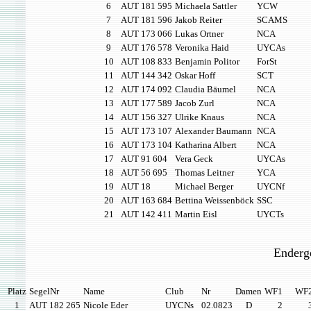
6
AUT 181 595
Michaela Sattler
YCW
7
AUT 181 596
Jakob Reiter
SCAMS
8
AUT 173 066
Lukas Ortner
NCA
9
AUT 176 578
Veronika Haid
UYCAs
10
AUT 108 833
Benjamin Politor
ForSt
11
AUT 144 342
Oskar Hoff
SCT
12
AUT 174 092
Claudia Bäumel
NCA
13
AUT 177 589
Jacob Zurl
NCA
14
AUT 156 327
Ulrike Knaus
NCA
15
AUT 173 107
Alexander Baumann
NCA
16
AUT 173 104
Katharina Albert
NCA
17
AUT 91 604
Vera Geck
UYCAs
18
AUT 56 695
Thomas Leitner
YCA
19
AUT 18
Michael Berger
UYCNf
20
AUT 163 684
Bettina Weissenböck
SSC
21
AUT 142 411
Martin Eisl
UYCTs
Enderg
Platz
SegelNr
Name
Club
Nr
Damen
WF1
WF
1
AUT 182 265
Nicole Eder
UYCNs
02.0823
D
2