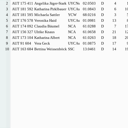
2
AUT 175 411
Angelika Jäger-Stark
UYCNs
02.0503
D
4
3
AUT 181 592
Katharina Pirklbauer
UYCAs
01.0843
D
6
1
4
AUT 181 595
Michaela Sattler
YCW
68.0216
D
3
5
AUT 176 578
Veronika Haid
UYCAs
01.0981
D
13
6
AUT 174 092
Claudia Bäumel
NCA
61.0288
D
7
1
7
AUT 156 327
Ulrike Knaus
NCA
61.0658
D
21
1
8
AUT 173 104
Katharina Albert
NCA
61.0263
D
18
2
9
AUT 91 604
Vera Geck
UYCAs
01.0875
D
17
10
AUT 163 684
Bettina Weissenböck
SSC
13.0461
D
14
1